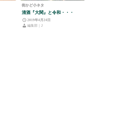
街かど小ネタ
清酒『大関』と令和・・・
2019年4月24日
編集部｜J