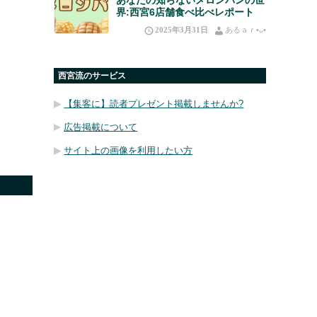
界:西宮6店舗食べ比べレポート
2025年3月31日
あるａｒ•⁠ᴗ⁠•⁠
西宮流のサービス
【集客に】読者プレゼント掲載しませんか?
広告掲載について
サイト上の画像を利用したい方