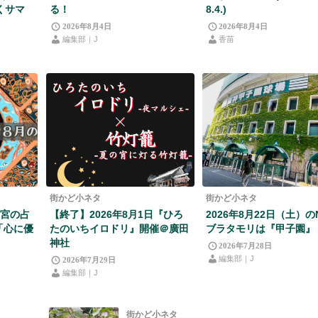
くサマ
る！
8.4.)
2026年8月4日
2026年8月4日
編集部｜J
香苗
街かど小ネタ
街かど小ネタ
西宮の占
【終了】2026年8月1日『ひろ
2026年8月22日（土）の
「心に優
たのいちイロドリ』開催＠廣田
ブラタモリは『甲子園』
神社
2026年7月28日
編集部｜J
2026年7月29日
編集部｜J
街かど小ネタ