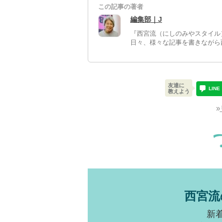
この記事の著者
編集部｜J
『西宮流（にしのみやスタイル
日々、様々な記事を書きながら
友達に
LINE
教えよう
»
西宮流
新