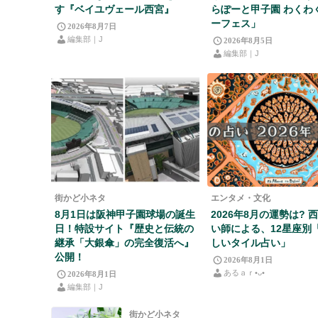
す『ベイユヴェール西宮』
らぽーと甲子園 わくわ
ーフェス」
2026年8月7日
編集部｜J
2026年8月5日
編集部｜J
街かど小ネタ
エンタメ・文化
8月1日は阪神甲子園球場の誕生
2026年8月の運勢は? 
日！特設サイト『歴史と伝統の
い師による、12星座別
継承「大銀傘」の完全復活へ』
しいタイル占い」
公開！
2026年8月1日
あるａｒ•⁠ᴗ⁠•⁠
2026年8月1日
編集部｜J
街かど小ネタ