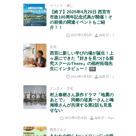
イベント・催し
【終了】2025年4月20日 西宮市
市政100周年記念式典が開催！そ
の前後の関連イベントもご紹
介！！
2025年3月6日
編集部｜J
生活
西宮に新しい学びの場が誕生！上
ヶ原にできた『好きを見つける探
究スクールThere』の椙村拓哉先
生にインタビュー！
PR
2025年3月4日
編集部｜J
エンタメ・文化
村上春樹さん原作ドラマ「地震の
あとで」 同郷の堤真一さんと鳴
海唯さんが共演する第2話も見逃
せない
2025年4月10日
編集部｜Aqui
西宮グルメ
あなたの知らないメロンパンの世