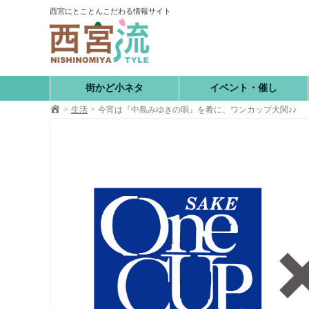
コ
西宮にとことんこだわる情報サイト
ン
テ
ン
ツ
へ
街かど小ネタ
イベント・催し
移
生活
今宵は『中島みゆきの唄』を肴に、ワンカップ大関♪♪
動