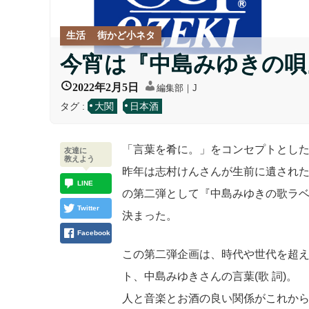
生活
街かど小ネタ
今宵は『中島みゆきの唄
2022年2月5日
編集部｜J
タグ :
大関
日本酒
「言葉を肴に。」をコンセプトとし
友達に
教えよう
昨年は志村けんさんが生前に遺され
LINE
の第二弾として『中島みゆきの歌ラベル
Twitter
決まった。
Facebook
この第二弾企画は、時代や世代を超
ト、中島みゆきさんの言葉(歌 詞)。
人と音楽とお酒の良い関係がこれから