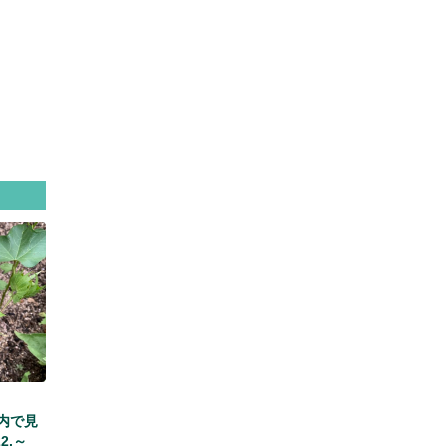
内で見
2.～