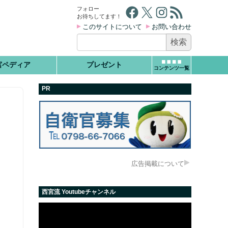
Facebook
X
Instagram
RSS フィード
フォロー
お待ちしてます！
このサイトについて
お問い合わせ
検
索:
宮ペディア
プレゼント
コンテンツ一覧
PR
広告掲載について
西宮流 Youtubeチャンネル