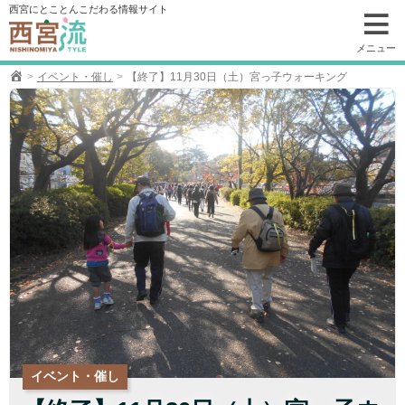
コ
西宮にとことんこだわる情報サイト
ン
テ
メニュー
ン
イベント・催し
【終了】11月30日（土）宮っ子ウォーキング
ツ
へ
移
動
イベント・催し