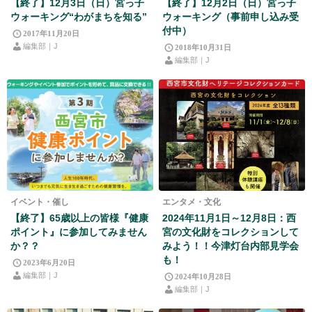
【終了】12月3日（日）宮っ子
【終了】12月2日（日）宮っ子
ウォーキング“わがまちを知る”
ウォーキング（事前申し込み受
付中）
2017年11月20日
編集部｜J
2018年10月31日
編集部｜J
イベント・催し
エンタメ・文化
【終了】65歳以上の皆様『健康
2024年11月1日～12月8日：西
ポイント』に参加してみません
宮の文化財をコレクションして
か？？
みよう！！今津灯台内部見学会
も！
2023年6月20日
編集部｜J
2024年10月28日
編集部｜J