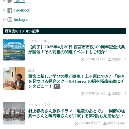
Twitter
Facebook
Instagram
西宮流のイチオシ記事
イベント・催し
【終了】2025年4月20日 西宮市市政100周年記念式典
が開催！その前後の関連イベントもご紹介！！
2025年3月6日
編集部｜J
生活
西宮に新しい学びの場が誕生！上ヶ原にできた『好き
を見つける探究スクールThere』の椙村拓哉先生にイ
ンタビュー！
PR
2025年3月4日
編集部｜J
エンタメ・文化
村上春樹さん原作ドラマ「地震のあとで」 同郷の堤
真一さんと鳴海唯さんが共演する第2話も見逃せない
2025年4月10日
編集部｜Aqui