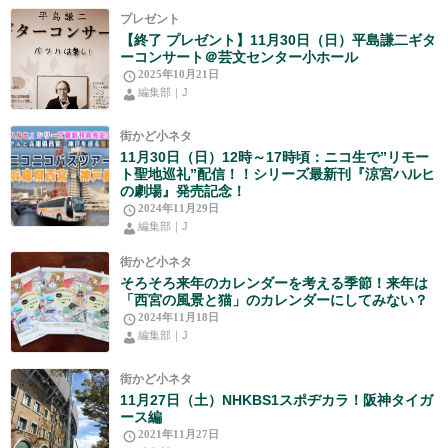
プレゼント
【終了 プレゼント】11月30日（日）平島謙二ギタ
ーコンサート＠芸文センター小ホール
2025年10月21日
編集部｜J
街かど小ネタ
11月30日（日）12時～17時頃：ニコ生で”リモー
ト聖地巡礼”配信！！シリーズ最新刊『涼宮ハルヒ
の劇場』発売記念！
2024年11月29日
編集部｜J
街かど小ネタ
そろそろ来年のカレンダーを考える季節！来年は
「西宮の風景と猫」のカレンダーにしてみない？
2024年11月18日
編集部｜J
街かど小ネタ
11月27日（土）NHKBS1スポヂカラ！阪神タイガ
ース編
2021年11月27日