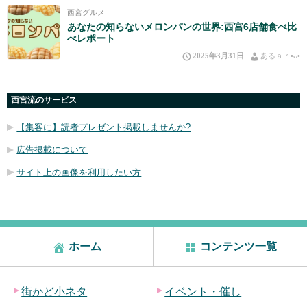
西宮グルメ
あなたの知らないメロンパンの世界:西宮6店舗食べ比
べレポート
2025年3月31日
あるａｒ•⁠ᴗ⁠•⁠
西宮流のサービス
【集客に】読者プレゼント掲載しませんか?
広告掲載について
サイト上の画像を利用したい方
ホーム
コンテンツ一覧
街かど小ネタ
イベント・催し