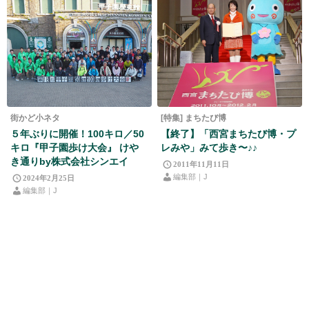
街かど小ネタ
[特集] まちたび博
５年ぶりに開催！100キロ／50
【終了】「西宮まちたび博・プ
キロ『甲子園歩け大会』 けや
レみや」みて歩き〜♪♪
き通りby株式会社シンエイ
2011年11月11日
編集部｜J
2024年2月25日
編集部｜J