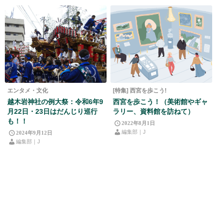
エンタメ・文化
[特集] 西宮を歩こう!
越木岩神社の例大祭：令和6年9
西宮を歩こう！（美術館やギャ
月22日・23日はだんじり巡行
ラリー、資料館を訪ねて）
も！！
2022年8月1日
編集部｜J
2024年9月12日
編集部｜J