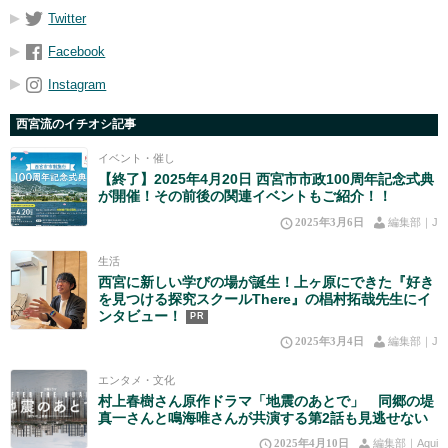
Twitter
Facebook
Instagram
西宮流のイチオシ記事
イベント・催し
【終了】2025年4月20日 西宮市市政100周年記念式典
が開催！その前後の関連イベントもご紹介！！
2025年3月6日
編集部｜J
生活
西宮に新しい学びの場が誕生！上ヶ原にできた『好き
を見つける探究スクールThere』の椙村拓哉先生にイ
ンタビュー！
PR
2025年3月4日
編集部｜J
エンタメ・文化
村上春樹さん原作ドラマ「地震のあとで」 同郷の堤
真一さんと鳴海唯さんが共演する第2話も見逃せない
2025年4月10日
編集部｜Aqui