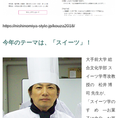
https://nishinomiya-style.jp/kouza2018/
今年のテーマは、「スイーツ」！
大手前大学 総
合文化学部 ス
イーツ学専攻教
授の 松井 博
司 先生が、
「スイーツ学の
すゝめ ―お菓