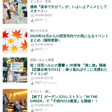
エンタメ・文化
漫画『坂本ですが？』が、いよいよアニメとして
スタート♪♪
2016年4月8日
編集部｜J
街かど小ネタ
2025年10月からの西宮市内での気になるイベント
まとめ（随時更新）
2025年10月8日
編集部｜J
涼宮ハルヒと西宮
祝！涼宮ハルヒの憂鬱 x JR東海 『推し旅』開催
【応援企画その13】：振り返ればそこに見慣れた
アイコンが
2026年7月27日
我羅門 (がらもん)
イベント・催し
【終了】ガーデンズのレストラン「IN THE
GREEN」で『子供PIZZA教室』を開催！！
2016年10月5日
編集部｜J