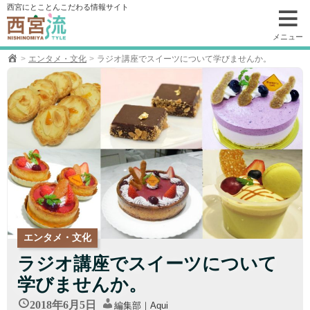
コ
西宮にとことんこだわる情報サイト
ン
テ
メニュー
ン
エンタメ・文化
ラジオ講座でスイーツについて学びませんか。
ツ
へ
移
動
エンタメ・文化
ラジオ講座でスイーツについて
学びませんか。
2018年6月5日
編集部｜Aqui