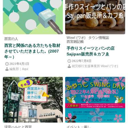
Wow! (ワオ)
タウン情報誌
西宮の人
西宮雑記帳
西宮と関係のある方たちを取材
手作りスイーツとパンの店
させていただきました。(2007
Sajipan販売所＆カフゑ
年～）
2022年7月8日
2021年4月1日
就労移行支援事業所 Wow! (ワオ)
編集部｜Aqui
涼宮ハルヒと西宮
イベント・催し