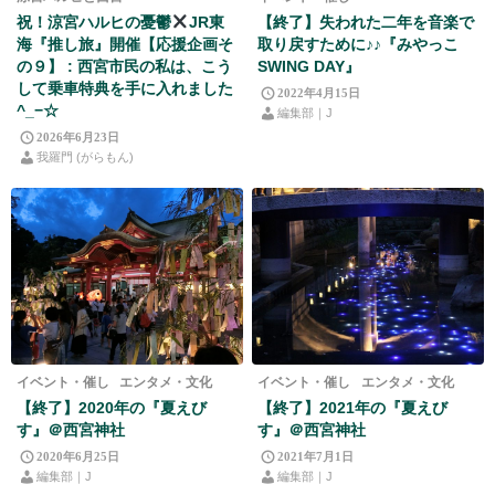
祝！涼宮ハルヒの憂鬱
JR東
【終了】失われた二年を音楽で
海『推し旅』開催【応援企画そ
取り戻すために♪♪『みやっこ
の９】 : 西宮市民の私は、こう
SWING DAY』
して乗車特典を手に入れました
2022年4月15日
^_−☆
編集部｜J
2026年6月23日
我羅門 (がらもん)
イベント・催し
エンタメ・文化
イベント・催し
エンタメ・文化
【終了】2020年の『夏えび
【終了】2021年の『夏えび
す』＠西宮神社
す』＠西宮神社
2020年6月25日
2021年7月1日
編集部｜J
編集部｜J