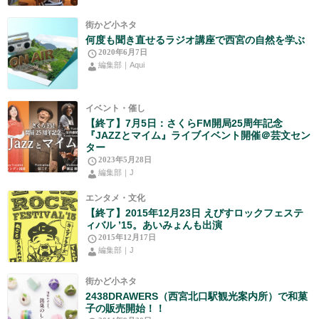
街かど小ネタ
何度も聞き直せるラジオ講座で西宮の自然を学ぶ
2020年6月7日
編集部｜Aqui
イベント・催し
【終了】7月5日：さくらFM開局25周年記念
『JAZZとマイム』ライブイベント開催＠芸文セン
ター
2023年5月28日
編集部｜J
エンタメ・文化
【終了】2015年12月23日 えびすロックフェステ
ィバル ’15。あいみょんも出演
2015年12月17日
編集部｜J
街かど小ネタ
2438DRAWERS（西宮北口駅観光案内所）で和菓
子の販売開始！！