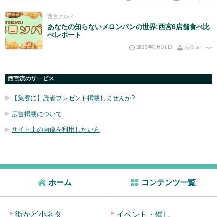
西宮グルメ
あなたの知らないメロンパンの世界:西宮6店舗食べ比
べレポート
2025年3月31日
あるａｒ•⁠ᴗ⁠•⁠
西宮流のサービス
【集客に】読者プレゼント掲載しませんか?
広告掲載について
サイト上の画像を利用したい方
ホーム
コンテンツ一覧
街かど小ネタ
イベント・催し