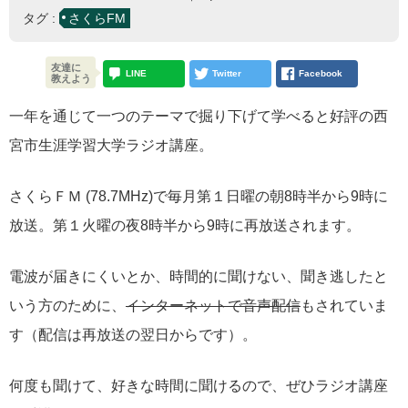
タグ :
さくらFM
友達に
LINE
Twitter
Facebook
教えよう
一年を通じて一つのテーマで掘り下げて学べると好評の西
宮市生涯学習大学ラジオ講座。
さくらＦＭ (78.7MHz)で毎月第１日曜の朝8時半から9時に
放送。第１火曜の夜8時半から9時に再放送されます。
電波が届きにくいとか、時間的に聞けない、聞き逃したと
いう方のために、
インターネットで音声配信
もされていま
す（配信は再放送の翌日からです）。
何度も聞けて、好きな時間に聞けるので、ぜひラジオ講座