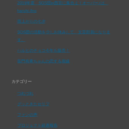
2019年度 SOS団in西宮に集合よ！オーバー♪は、
haruhi.ifno
雨上がりの七夕
SOS団の活動を少しお休みして、文芸部員になりま
す。
ハルヒのチョコ今年も販売！
長門有希ちゃんの恋する視線
カテゴリー
つれづれ
グッときたセリフ
ファンの声
プロジェクト経過報告