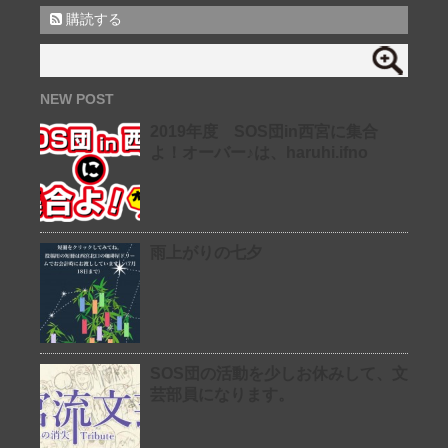
購読する
NEW POST
2019年度 SOS団in西宮に集合
よ！オーバー♪は、haruhi.ifno
雨上がりの七夕
SOS団の活動を少しお休みして、文
芸部員になります。