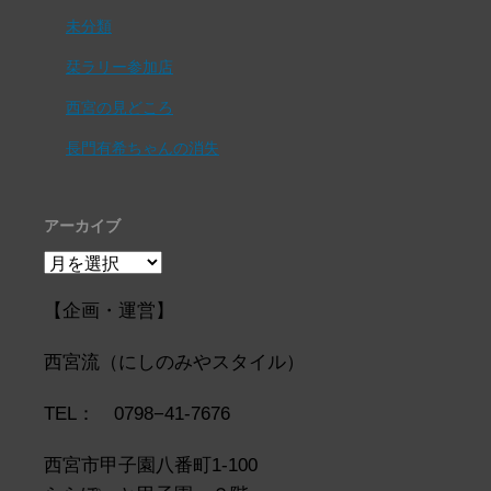
未分類
栞ラリー参加店
西宮の見どころ
長門有希ちゃんの消失
アーカイブ
ア
ー
カ
【企画・運営】
イ
ブ
西宮流（にしのみやスタイル）
TEL： 0798−41-7676
西宮市甲子園八番町1-100