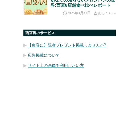
界:西宮6店舗食べ比べレポート
2025年3月31日
あるａｒ•⁠ᴗ⁠•⁠
西宮流のサービス
【集客に】読者プレゼント掲載しませんか?
広告掲載について
サイト上の画像を利用したい方