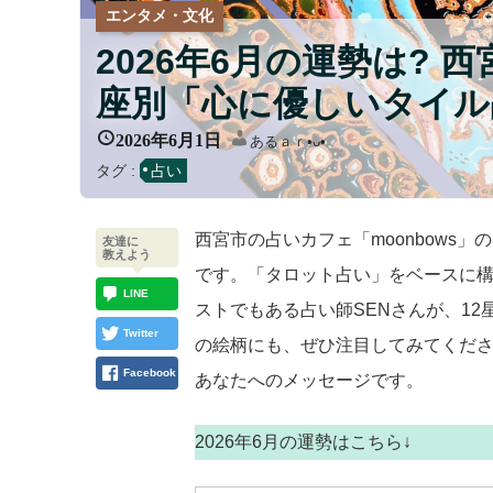
エンタメ・文化
2026年6月の運勢は? 
座別「心に優しいタイル
2026年6月1日
あるａｒ•⁠ᴗ⁠•⁠
タグ :
占い
西宮市の占いカフェ「moonbows
友達に
教えよう
です。「タロット占い」をベースに
LINE
ストでもある占い師SENさんが、1
Twitter
の絵柄にも、ぜひ注目してみてくだ
Facebook
あなたへのメッセージです。
2026年6月の運勢はこちら↓