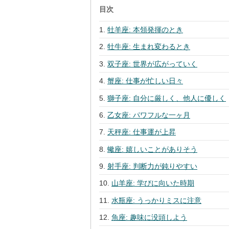
目次
牡羊座: 本領発揮のとき
牡牛座: 生まれ変わるとき
双子座: 世界が広がっていく
蟹座: 仕事が忙しい日々
獅子座: 自分に厳しく、他人に優しく
乙女座: パワフルな一ヶ月
天秤座: 仕事運が上昇
蠍座: 嬉しいことがありそう
射手座: 判断力が鈍りやすい
山羊座: 学びに向いた時期
水瓶座: うっかりミスに注意
魚座: 趣味に没頭しよう