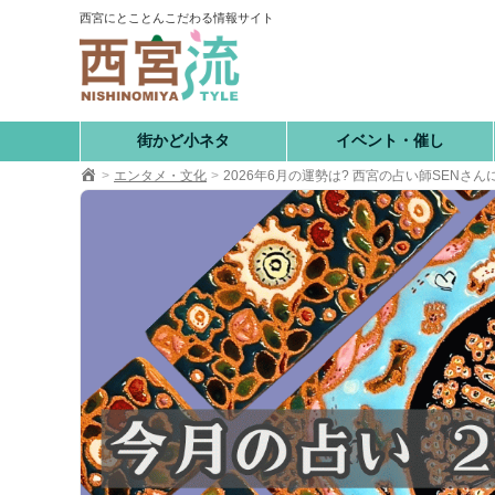
コ
西宮にとことんこだわる情報サイト
ン
テ
ン
ツ
へ
街かど小ネタ
イベント・催し
移
エンタメ・文化
2026年6月の運勢は? 西宮の占い師SENさ
動