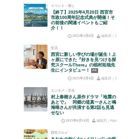
イベント・催し
【終了】2025年4月20日 西宮市
市政100周年記念式典が開催！そ
の前後の関連イベントもご紹
介！！
2025年3月6日
編集部｜J
生活
西宮に新しい学びの場が誕生！上
ヶ原にできた『好きを見つける探
究スクールThere』の椙村拓哉先
生にインタビュー！
PR
2025年3月4日
編集部｜J
エンタメ・文化
村上春樹さん原作ドラマ「地震の
あとで」 同郷の堤真一さんと鳴
海唯さんが共演する第2話も見逃
せない
2025年4月10日
編集部｜Aqui
西宮グルメ
あなたの知らないメロンパンの世