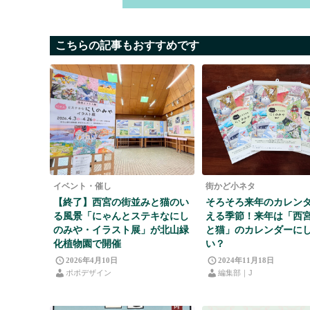
こちらの記事もおすすめです
イベント・催し
街かど小ネタ
【終了】西宮の街並みと猫のい
そろそろ来年のカレン
る風景「にゃんとステキなにし
える季節！来年は「西
のみや・イラスト展」が北山緑
と猫」のカレンダーに
化植物園で開催
い？
2026年4月10日
2024年11月18日
ポポデザイン
編集部｜J