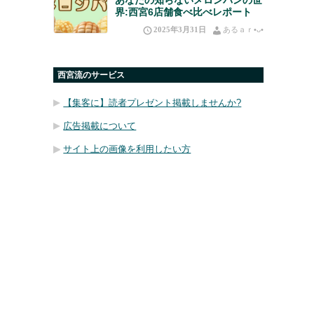
界:西宮6店舗食べ比べレポート
2025年3月31日
あるａｒ•⁠ᴗ⁠•⁠
西宮流のサービス
【集客に】読者プレゼント掲載しませんか?
広告掲載について
サイト上の画像を利用したい方