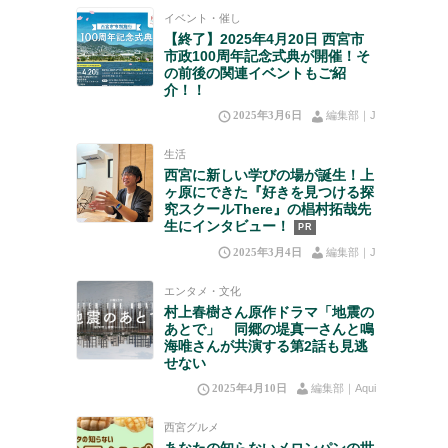
イベント・催し
【終了】2025年4月20日 西宮市
市政100周年記念式典が開催！そ
の前後の関連イベントもご紹
介！！
2025年3月6日
編集部｜J
生活
西宮に新しい学びの場が誕生！上
ヶ原にできた『好きを見つける探
究スクールThere』の椙村拓哉先
生にインタビュー！
PR
2025年3月4日
編集部｜J
エンタメ・文化
村上春樹さん原作ドラマ「地震の
あとで」 同郷の堤真一さんと鳴
海唯さんが共演する第2話も見逃
せない
2025年4月10日
編集部｜Aqui
西宮グルメ
あなたの知らないメロンパンの世