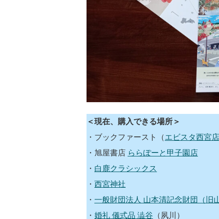
＜現在、購入できる場所＞
・ブックファースト（
エビスタ西宮
・旭屋書店
ららぽーと甲子園店
・
白鹿クラシックス
・
西宮神社
・
一般財団法人 山本清記念財団（旧
・
婚礼 儀式品 澁谷
（夙川）