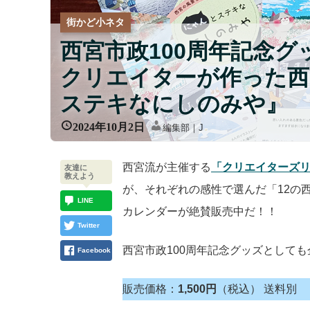
街かど小ネタ
西宮市政100周年記念
クリエイターが作った西
ステキなにしのみや』
2024年10月2日
編集部｜J
西宮流が主催する
「クリエイターズリ
友達に
教えよう
が、それぞれの感性で選んだ「12の西
LINE
カレンダーが絶賛販売中だ！！
Twitter
西宮市政100周年記念グッズとして
Facebook
販売価格：
1,500円
（税込） 送料別 