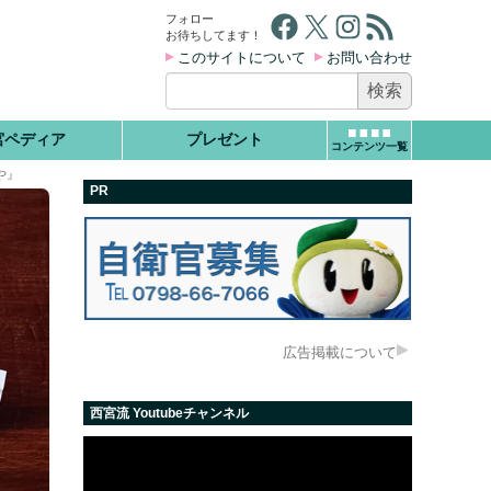
Facebook
X
Instagram
RSS フィード
フォロー
お待ちしてます！
このサイトについて
お問い合わせ
検
索:
宮ペディア
プレゼント
コンテンツ一覧
や』
PR
広告掲載について
西宮流 Youtubeチャンネル