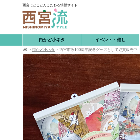
コ
西宮にとことんこだわる情報サイト
ン
テ
ン
ツ
へ
街かど小ネタ
イベント・催し
移
街かど小ネタ
西宮市政100周年記念グッズとして絶賛販売中
動