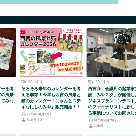
街かど小ネタ
街かど小ネタ
ダーを考
そろそろ来年のカレンダーを考
西宮商工会議所の起業家
宮の風景
える季節！今年も西宮の風景と
設「みやスタ」が開催し
してみな
猫のカレンダー『にゃんとステ
ジネスプランコンテスト
キなにしのみや』販売開始！！
のファイナリストに新し
る事業についてお聞きし
2025年10月17日
編集部｜J
2025年4月29日
編集部｜J