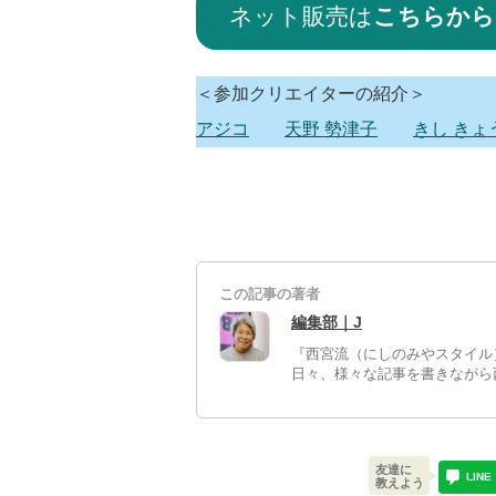
ネット販売は
こちらから
＜参加クリエイターの紹介＞
アジコ
天野 勢津子
きし きょ
この記事の著者
編集部｜J
『西宮流（にしのみやスタイル
日々、様々な記事を書きながら
友達に
LINE
教えよう