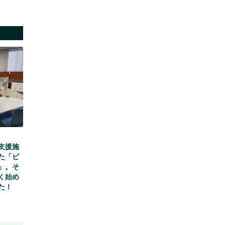
支援施
た「ビ
」。そ
く始め
た！