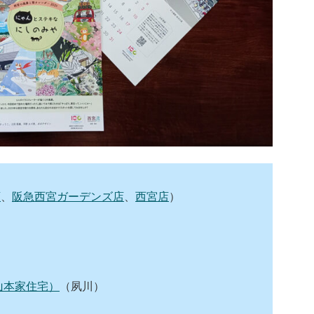
店
、
阪急西宮ガーデンズ店
、
西宮店
）
山本家住宅）
（夙川）