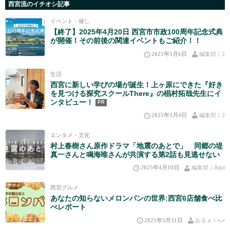
西宮流のイチオシ記事
イベント・催し
【終了】2025年4月20日 西宮市市政100周年記念式典
が開催！その前後の関連イベントもご紹介！！
2025年3月6日
編集部｜J
生活
西宮に新しい学びの場が誕生！上ヶ原にできた『好き
を見つける探究スクールThere』の椙村拓哉先生にイ
ンタビュー！
PR
2025年3月4日
編集部｜J
エンタメ・文化
村上春樹さん原作ドラマ「地震のあとで」 同郷の堤
真一さんと鳴海唯さんが共演する第2話も見逃せない
2025年4月10日
編集部｜Aqui
西宮グルメ
あなたの知らないメロンパンの世界:西宮6店舗食べ比
べレポート
2025年3月31日
あるａｒ•⁠ᴗ⁠•⁠