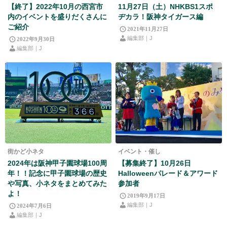
【終了】2022年10月の西宮市
11月27日（土）NHKBS1スポ
内のイベントを盛りだくさんに
ヂカラ！阪神タイガース編
ご紹介
2021年11月27日
編集部｜J
2022年9月30日
編集部｜J
街かど小ネタ
イベント・催し
2024年は阪神甲子園球場100周
【募集終了】10月26日
年！！記念に甲子園球場の歴史
Halloweenパレード＆アワード
や写真、小ネタをまとめてみた
参加者
よ！
2019年9月17日
編集部｜J
2024年7月6日
編集部｜J