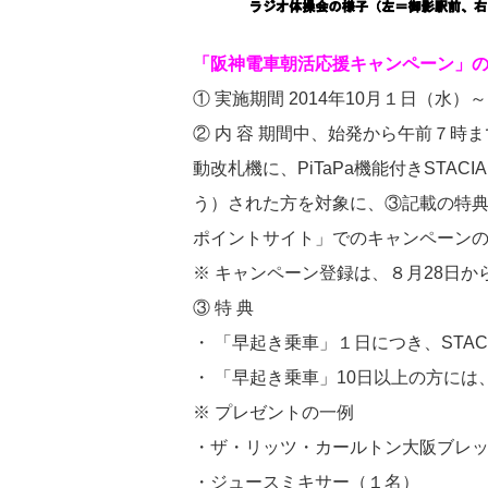
「阪神電車朝活応援キャンペーン」
① 実施期間 2014年10月１日（水）
② 内 容 期間中、始発から午前７
動改札機に、PiTaPa機能付きSTA
う）された方を対象に、③記載の特典
ポイントサイト」でのキャンペーン
※ キャンペーン登録は、８月28日か
③ 特 典
・ 「早起き乗車」１日につき、STAC
・ 「早起き乗車」10日以上の方に
※ プレゼントの一例
・ザ・リッツ・カールトン大阪ブレッ
・ジュースミキサー（１名）