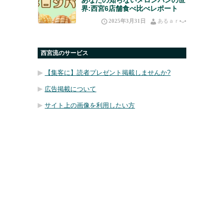
界:西宮6店舗食べ比べレポート
2025年3月31日
あるａｒ•⁠ᴗ⁠•⁠
西宮流のサービス
【集客に】読者プレゼント掲載しませんか?
広告掲載について
サイト上の画像を利用したい方