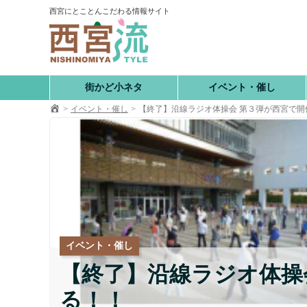
コ
西宮にとことんこだわる情報サイト
ン
テ
ン
ツ
へ
街かど小ネタ
イベント・催し
移
イベント・催し
【終了】沿線ラジオ体操会 第３弾が西宮で
動
イベント・催し
【終了】沿線ラジオ体操
る！！