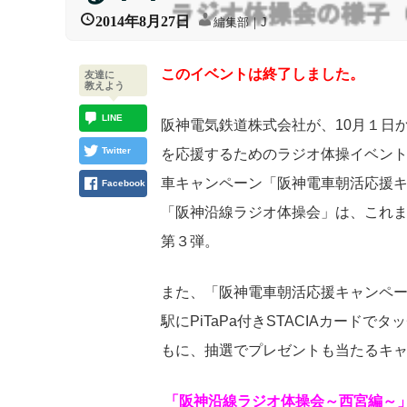
2014年8月27日
編集部｜J
このイベントは終了しました。
友達に
教えよう
LINE
阪神電気鉄道株式会社が、10月１日
Twitter
を応援するためのラジオ体操イベン
車キャンペーン「阪神電車朝活応援
Facebook
「阪神沿線ラジオ体操会」は、これま
第３弾。
また、「阪神電車朝活応援キャンペ
駅にPiTaPa付きSTACIAカード
もに、抽選でプレゼントも当たるキ
「阪神沿線ラジオ体操会～西宮編～