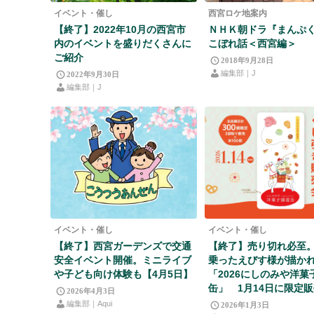
イベント・催し
西宮ロケ地案内
【終了】2022年10月の西宮市
ＮＨＫ朝ドラ『まんぷ
内のイベントを盛りだくさんに
こぼれ話＜西宮編＞
ご紹介
2018年9月28日
編集部｜J
2022年9月30日
編集部｜J
イベント・催し
イベント・催し
【終了】西宮ガーデンズで交通
【終了】売り切れ必至
安全イベント開催。ミニライブ
乗ったえびす様が描か
や子ども向け体験も【4月5日】
「2026にしのみや洋菓
缶」 1月14日に限定
2026年4月3日
編集部｜Aqui
2026年1月3日