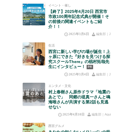
イベント・催し
【終了】2025年4月20日 西宮市
市政100周年記念式典が開催！そ
の前後の関連イベントもご紹
介！！
2025年3月6日
編集部｜J
生活
西宮に新しい学びの場が誕生！上
ヶ原にできた『好きを見つける探
究スクールThere』の椙村拓哉先
生にインタビュー！
PR
2025年3月4日
編集部｜J
エンタメ・文化
村上春樹さん原作ドラマ「地震の
あとで」 同郷の堤真一さんと鳴
海唯さんが共演する第2話も見逃
せない
2025年4月10日
編集部｜Aqui
西宮グルメ
あなたの知らないメロンパンの世