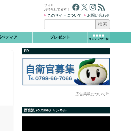
Facebook
X
Instagram
RSS フィード
フォロー
お待ちしてます！
このサイトについて
お問い合わせ
検
索:
宮ペディア
プレゼント
コンテンツ一覧
PR
広告掲載について
西宮流 Youtubeチャンネル