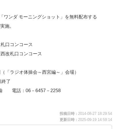
ー「ワンダ モーニングショット」を無料配布する
で実施。
）
改札口コンコース
宮駅西改札口コンコース
公園（「ラジオ体操会～西宮編～」会場）
第終了
 電話：06－6457－2258
投稿日時 :
2014-08-27 18:29:54
更新日時 :
2025-09-19 14:59:14