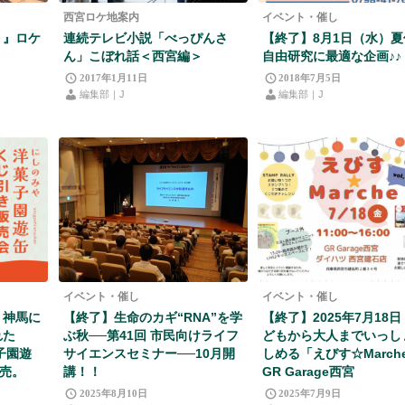
西宮ロケ地案内
イベント・催し
く』ロケ
連続テレビ小説「べっぴんさ
【終了】8月1日（水）
ん」こぼれ話＜西宮編＞
自由研究に最適な企画♪♪
2017年1月11日
2018年7月5日
編集部｜J
編集部｜J
イベント・催し
イベント・催し
。神馬に
【終了】生命のカギ“RNA”を学
【終了】2025年7月18日
れた
ぶ秋──第41回 市民向けライフ
どもから大人までいっし
子園遊
サイエンスセミナー──10月開
しめる「えびす☆March
販売。
講！！
GR Garage西宮
2025年8月10日
2025年7月9日