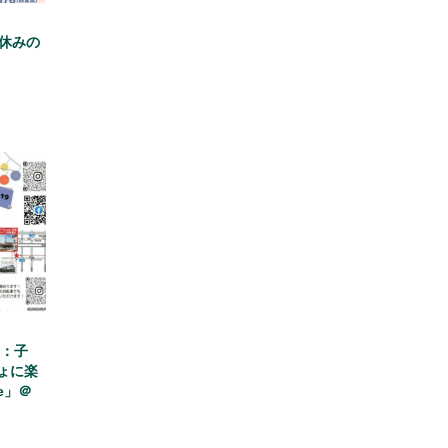
夏休みの
 ：子
ょに楽
e」＠