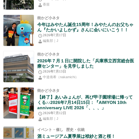
香苗
街かど小ネタ
今年はみやたん誕生15周年！みやたんのお父ちゃ
ん『たかいよしかず』さんに会いにいこう！！
2026年7月17日
編集部｜J
街かど小ネタ
2026年７月１日に開院した「兵庫県立西宮総合医
療センター」を見学しました
2026年7月13日
中道侑希（nakamichi）
街かど小ネタ
【終了】あいみょんが、再び甲子園球場に帰って
くる♪♪2026年7月14日15日：『AIMYON 10th
anniversary LIVE 2026「、、、」
2026年7月12日
編集部｜J
イベント・催し
歴史・伝統
酒ミュージアム夏季展は袱紗と酒と桜！