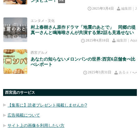
ンタビュー！
PR
2025年3月4日
編集部｜J
エンタメ・文化
村上春樹さん原作ドラマ「地震のあとで」 同郷の堤
真一さんと鳴海唯さんが共演する第2話も見逃せない
2025年4月10日
編集部｜Aqui
西宮グルメ
あなたの知らないメロンパンの世界:西宮6店舗食べ比
べレポート
2025年3月31日
あるａｒ•⁠ᴗ⁠•⁠
西宮流のサービス
【集客に】読者プレゼント掲載しませんか?
広告掲載について
サイト上の画像を利用したい方