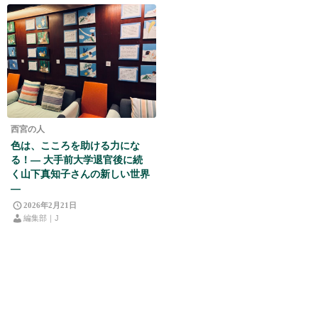
西宮の人
色は、こころを助ける力にな
る！― 大手前大学退官後に続
く山下真知子さんの新しい世界
―
2026年2月21日
編集部｜J