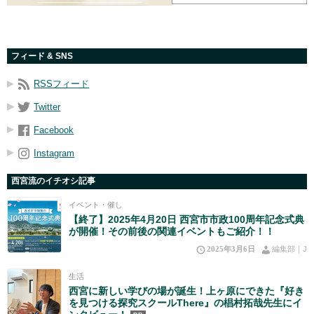
フィード & SNS
RSSフィード
Twitter
Facebook
Instagram
西宮流のイチオシ記事
イベント・催し
【終了】2025年4月20日 西宮市市政100周年記念式典
が開催！その前後の関連イベントもご紹介！！
2025年3月6日
編集部｜J
生活
西宮に新しい学びの場が誕生！上ヶ原にできた『好き
を見つける探究スクールThere』の椙村拓哉先生にイ