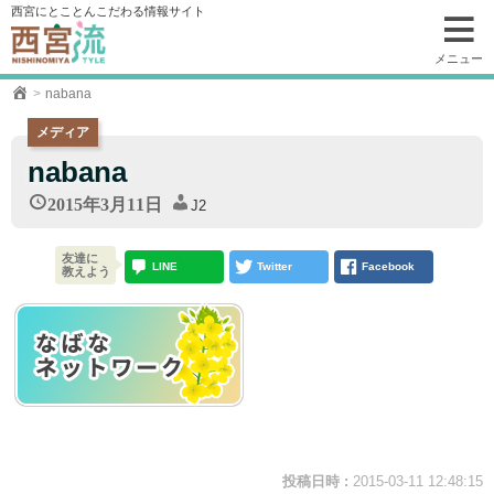
コ
西宮にとことんこだわる情報サイト
ン
テ
メニュー
ン
nabana
ツ
へ
メディア
移
nabana
動
2015年3月11日
J2
友達に
LINE
Twitter
Facebook
教えよう
投稿日時 :
2015-03-11 12:48:15