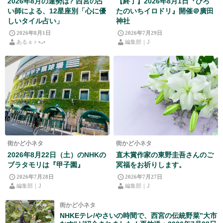
2026年8月の運勢は? 西宮の占
【終了】2026年8月1日『ひろ
い師による、12星座別「心に優
たのいちイロドリ』開催＠廣田
しいタイル占い」
神社
2026年8月1日
2026年7月29日
あるａｒ•⁠ᴗ⁠•⁠
編集部｜J
街かど小ネタ
街かど小ネタ
2026年8月22日（土）のNHKの
直木賞作家の東野圭吾さんのご
ブラタモリは『甲子園』
冥福をお祈りします。
2026年7月28日
2026年7月27日
編集部｜J
編集部｜J
街かど小ネタ
NHKEテレ/やさいの時間で、西宮の伝統野菜”大市