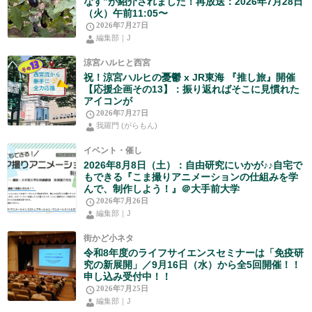
なす”が紹介されました！再放送：2026年7月28日
（火）午前11:05〜
2026年7月27日
編集部｜J
涼宮ハルヒと西宮
祝！涼宮ハルヒの憂鬱 x JR東海 『推し旅』開催
【応援企画その13】：振り返ればそこに見慣れた
アイコンが
2026年7月27日
我羅門 (がらもん)
イベント・催し
2026年8月8日（土）：自由研究にいかが♪♪自宅で
もできる『こま撮りアニメーションの仕組みを学
んで、制作しよう！』＠大手前大学
2026年7月26日
編集部｜J
街かど小ネタ
令和8年度のライフサイエンスセミナーは「免疫研
究の新展開」／9月16日（水）から全5回開催！！
申し込み受付中！！
2026年7月25日
編集部｜J