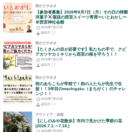
街かど小ネタ
【参加者募集】2026年9月7日（月）その日の特製
洋菓子
落語の西宮スイーツ寄席〜いとおかし〜
＠西宮神社会館
2026年7月23日
編集部｜J
街かど小ネタ
【たくさんの目が必要です】私たちの手で、クビ
アカツヤカミキリから西宮の桜を守ろう！！
2026年7月21日
編集部｜J
街かど小ネタ
街のあちこちが学校で！街の人たちが先生で生
徒！！3年目のmachigaku（まちがく）のチャレ
ンジ！！
2026年7月19日
編集部｜J
アウトドア・自然
【にしのみや花散歩】市内で見かけた季節の花
(2026.7.1.～7.18.)
2026年7月18日