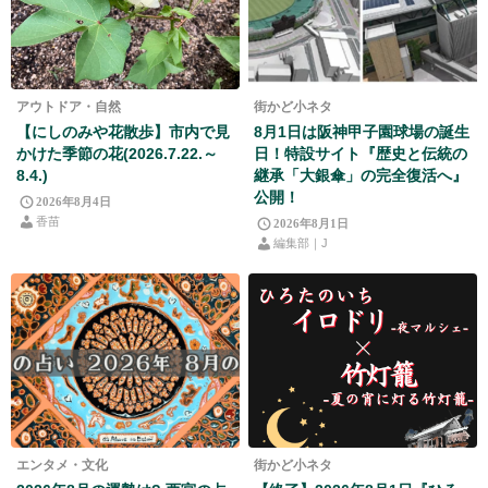
アウトドア・自然
街かど小ネタ
【にしのみや花散歩】市内で見
8月1日は阪神甲子園球場の誕生
かけた季節の花(2026.7.22.～
日！特設サイト『歴史と伝統の
8.4.)
継承「大銀傘」の完全復活へ』
公開！
2026年8月4日
香苗
2026年8月1日
編集部｜J
エンタメ・文化
街かど小ネタ