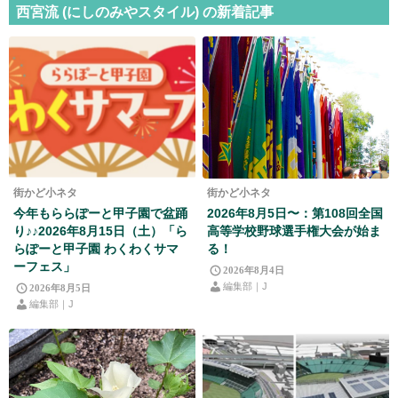
西宮流 (にしのみやスタイル) の新着記事
街かど小ネタ
街かど小ネタ
今年もららぽーと甲子園で盆踊
2026年8月5日〜：第108回全国
り♪♪2026年8月15日（土）「ら
高等学校野球選手権大会が始ま
らぽーと甲子園 わくわくサマ
る！
ーフェス」
2026年8月4日
編集部｜J
2026年8月5日
編集部｜J