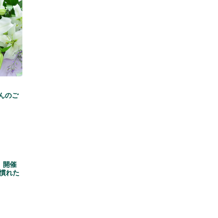
んのご
』開催
慣れた