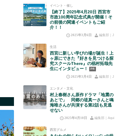
イベント・催し
【終了】2025年4月20日 西宮市
市政100周年記念式典が開催！そ
の前後の関連イベントもご紹
介！！
2025年3月6日
編集部｜J
生活
西宮に新しい学びの場が誕生！上
ヶ原にできた『好きを見つける探
究スクールThere』の椙村拓哉先
生にインタビュー！
PR
2025年3月4日
編集部｜J
エンタメ・文化
村上春樹さん原作ドラマ「地震の
あとで」 同郷の堤真一さんと鳴
海唯さんが共演する第2話も見逃
せない
2025年4月10日
編集部｜Aqui
西宮グルメ
あなたの知らないメロンパンの世