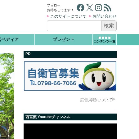
Facebook
X
Instagram
RSS フィード
フォロー
お待ちしてます！
このサイトについて
お問い合わせ
検
索:
宮ペディア
プレゼント
コンテンツ一覧
PR
広告掲載について
西宮流 Youtubeチャンネル