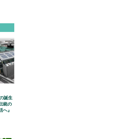
場の誕生
伝統の
活へ』