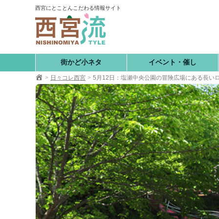
コ
西宮にとことんこだわる情報サイト
ン
テ
ン
ツ
へ
街かど小ネタ
イベント・催し
移
日々コレ西宮
5月12日：塩瀬中央公園の冒険広場にある長い
動