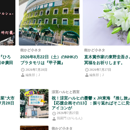
街かど小ネタ
街かど小ネタ
日『ひろ
2026年8月22日（土）のNHKの
直木賞作家の東野圭吾さ
催＠廣田
ブラタモリは『甲子園』
冥福をお祈りします。
2026年7月28日
2026年7月27日
編集部｜J
編集部｜J
涼宮ハルヒと西宮
菜”大市
祝！涼宮ハルヒの憂鬱 x JR東海 『推し旅
7月28日
【応援企画その13】：振り返ればそこに見
アイコンが
2026年7月27日
我羅門 (がらもん)
街かど小ネタ