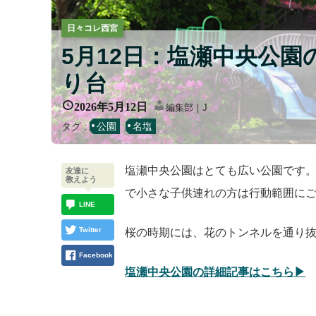
日々コレ西宮
5月12日：塩瀬中央公
り台
2026年5月12日
編集部｜J
タグ :
公園
名塩
塩瀬中央公園はとても広い公園です
友達に
教えよう
で小さな子供連れの方は行動範囲に
LINE
Twitter
桜の時期には、花のトンネルを通り
Facebook
塩瀬中央公園の詳細記事はこちら▶︎