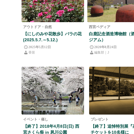
アウトドア・自然
西宮ペディア
【にしのみや花散歩】バラの花
白鹿記念酒造博物館（
(2025.5.7.～5.12.)
ジアム）
2025年5月12日
2020年8月24日
香苗
編集部｜J
イベント・催し
プレゼント
【終了】2018年4月8日(日) 西
【終了】追悼特別展『
宮さくら祭 in 夙川公園
チケットを10名様に