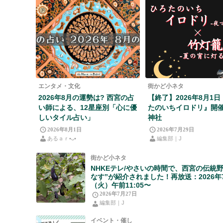
エンタメ・文化
街かど小ネタ
2026年8月の運勢は? 西宮の占
【終了】2026年8月1
い師による、12星座別「心に優
たのいちイロドリ』開
しいタイル占い」
神社
2026年8月1日
2026年7月29日
あるａｒ•⁠ᴗ⁠•⁠
編集部｜J
街かど小ネタ
NHKEテレ/やさいの時間で、西宮の伝統野
なす”が紹介されました！再放送：2026年
（火）午前11:05〜
2026年7月27日
編集部｜J
イベント・催し