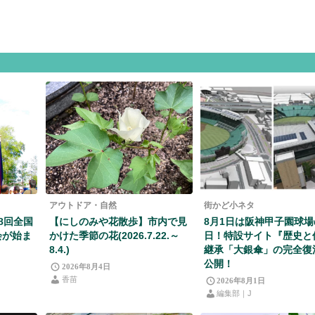
アウトドア・自然
街かど小ネタ
08回全国
【にしのみや花散歩】市内で見
8月1日は阪神甲子園球
会が始ま
かけた季節の花(2026.7.22.～
日！特設サイト『歴史と
8.4.)
継承「大銀傘」の完全復
公開！
2026年8月4日
香苗
2026年8月1日
編集部｜J