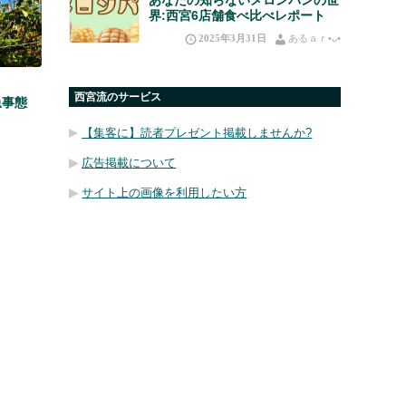
界:西宮6店舗食べ比べレポート
2025年3月31日
あるａｒ•⁠ᴗ⁠•⁠
西宮流のサービス
急事態
【集客に】読者プレゼント掲載しませんか?
広告掲載について
サイト上の画像を利用したい方