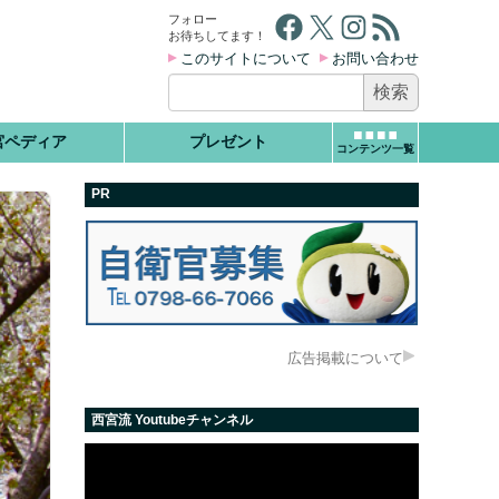
Facebook
X
Instagram
RSS フィード
フォロー
お待ちしてます！
このサイトについて
お問い合わせ
検
索:
宮ペディア
プレゼント
コンテンツ一覧
PR
広告掲載について
西宮流 Youtubeチャンネル