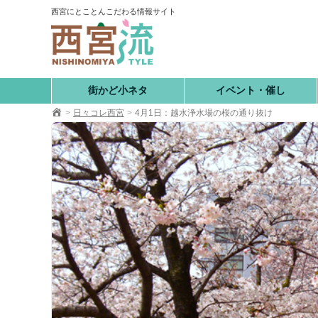
コ
西宮にとことんこだわる情報サイト
ン
テ
ン
ツ
へ
街かど小ネタ
イベント・催し
移
日々コレ西宮
4月1日：越水浄水場の桜の通り抜け
動