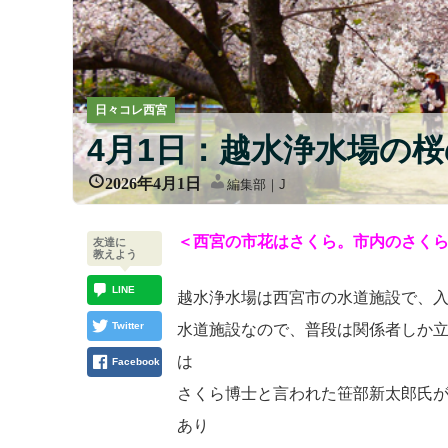
日々コレ西宮
4月1日：越水浄水場の
2026年4月1日
編集部｜J
＜西宮の市花はさくら。市内のさく
友達に
教えよう
LINE
越水浄水場は西宮市の水道施設で、
Twitter
水道施設なので、普段は関係者しか
は
Facebook
さくら博士と言われた笹部新太郎氏
あり