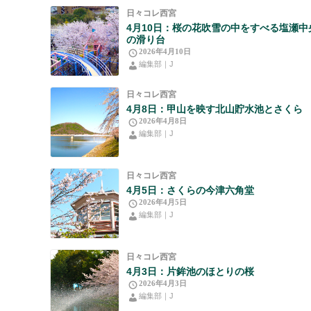
日々コレ西宮
4月10日：桜の花吹雪の中をすべる塩瀬中
の滑り台
2026年4月10日
編集部｜J
日々コレ西宮
4月8日：甲山を映す北山貯水池とさくら
2026年4月8日
編集部｜J
日々コレ西宮
4月5日：さくらの今津六角堂
2026年4月5日
編集部｜J
日々コレ西宮
4月3日：片鉾池のほとりの桜
2026年4月3日
編集部｜J