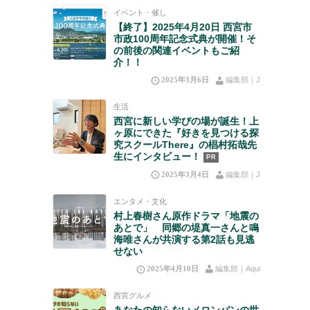
イベント・催し
【終了】2025年4月20日 西宮市
市政100周年記念式典が開催！そ
の前後の関連イベントもご紹
介！！
2025年3月6日
編集部｜J
生活
西宮に新しい学びの場が誕生！上
ヶ原にできた『好きを見つける探
究スクールThere』の椙村拓哉先
生にインタビュー！
PR
2025年3月4日
編集部｜J
エンタメ・文化
村上春樹さん原作ドラマ「地震の
あとで」 同郷の堤真一さんと鳴
海唯さんが共演する第2話も見逃
せない
2025年4月10日
編集部｜Aqui
西宮グルメ
あなたの知らないメロンパンの世