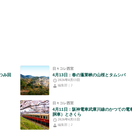
日々コレ西宮
つみ回
4月13日：春の蓬莱峡の山桜とタムシバ
2026年4月13日
編集部｜J
日々コレ西宮
4月11日：阪神電車武庫川線のかつての電
胴車）とさくら
2026年4月11日
編集部｜J