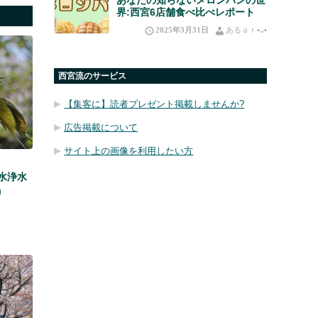
界:西宮6店舗食べ比べレポート
2025年3月31日
あるａｒ•⁠ᴗ⁠•⁠
西宮流のサービス
【集客に】読者プレゼント掲載しませんか?
広告掲載について
サイト上の画像を利用したい方
水浄水
)