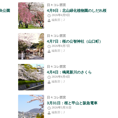
日々コレ西宮
央公園
4月9日：北山緑化植物園のしだれ桜
2026年4月9日
編集部｜J
日々コレ西宮
4月7日：桜の公智神社（山口町）
2026年4月7日
編集部｜J
日々コレ西宮
4月4日：鳴尾新川のさくら
2026年4月4日
編集部｜J
日々コレ西宮
3月31日：桜と甲山と阪急電車
2026年3月31日
編集部｜J