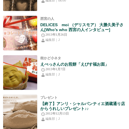
編集部｜tacoo
西宮の人
DELICES moi （デリスモア） 大勝久美子さ
ん[Who’s who 西宮の人インタビュー]
2013年1月26日
編集部｜J
街かど小ネタ
えべっさんのお煎餅「えびす福お面」
2013年1月7日
編集部｜J
プレゼント
【終了】アンリ・シャルパンティエ酒蔵通り店
からうれしいプレゼント♪♪
2012年12月13日
編集部｜J