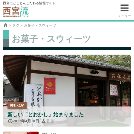
コ
西宮にとことんこだわる情報サイト
ン
テ
メニュー
ン
タグ
お菓子・スウィーツ
ツ
へ
お菓子・スウィーツ
移
動
神社仏閣
新しい「とおかし」始まりました
香苗
2017年4月10日