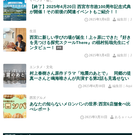
イベント・催し
【終了】2025年4月20日 西宮市市政100周年記念式典
が開催！その前後の関連イベントもご紹介！！
2025年3月6日
編集部｜J
生活
西宮に新しい学びの場が誕生！上ヶ原にできた『好き
を見つける探究スクールThere』の椙村拓哉先生にイ
ンタビュー！
PR
2025年3月4日
編集部｜J
エンタメ・文化
村上春樹さん原作ドラマ「地震のあとで」 同郷の堤
真一さんと鳴海唯さんが共演する第2話も見逃せない
2025年4月10日
編集部｜Aqui
西宮グルメ
あなたの知らないメロンパンの世界:西宮6店舗食べ比
べレポート
2025年3月31日
あるａｒ•⁠ᴗ⁠•⁠