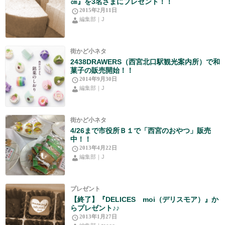
㎝』を3名さまにプレゼント！！
2015年2月11日
編集部｜J
街かど小ネタ
2438DRAWERS（西宮北口駅観光案内所）で和
菓子の販売開始！！
2014年9月30日
編集部｜J
街かど小ネタ
4/26まで市役所Ｂ１で「西宮のおやつ」販売
中！！
2013年4月22日
編集部｜J
プレゼント
【終了】『DELICES moi（デリスモア）』か
らプレゼント♪♪
2013年1月27日