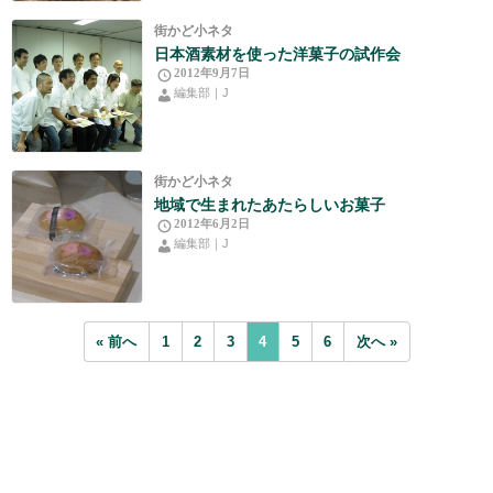
街かど小ネタ
日本酒素材を使った洋菓子の試作会
2012年9月7日
編集部｜J
街かど小ネタ
地域で生まれたあたらしいお菓子
2012年6月2日
編集部｜J
« 前へ
1
2
3
4
5
6
次へ »