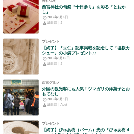
神社仏閣
西宮神社の旬祭『十日参り』を彩る『とおか
し』
2017年3月6日
編集部｜J
プレゼント
【終了】『豆仁』記事掲載を記念して『塩桜カ
シュー』の小袋プレゼント♪♪
2016年3月16日
編集部｜J
西宮グルメ
外国の観光客にも人気！ツマガリの洋菓子とお
もてなし
2015年3月5日
編集部｜Aqui
プレゼント
【終了】ぴゅあ樹（バーム）光の『ぴゅあ樹 4