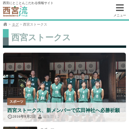
コ
西宮にとことんこだわる情報サイト
ン
テ
メニュー
ン
タグ
西宮ストークス
ツ
へ
西宮ストークス
移
動
スポーツ
西宮ストークス、新メンバーで広田神社へ必勝祈願
編集部｜J
2016年9月2日