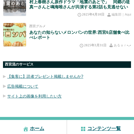
村上春樹さん原作ドラマ「地震のあとで」 同郷の堤
真一さんと鳴海唯さんが共演する第2話も見逃せない
2025年4月10日
編集部｜Aqui
西宮グルメ
あなたの知らないメロンパンの世界:西宮6店舗食べ比
べレポート
2025年3月31日
あるａｒ•⁠ᴗ⁠•⁠
西宮流のサービス
【集客に】読者プレゼント掲載しませんか?
広告掲載について
サイト上の画像を利用したい方
ホーム
コンテンツ一覧