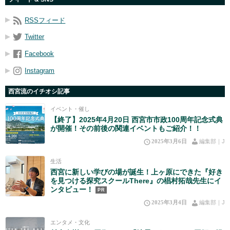
RSSフィード
Twitter
Facebook
Instagram
西宮流のイチオシ記事
イベント・催し
【終了】2025年4月20日 西宮市市政100周年記念式典
が開催！その前後の関連イベントもご紹介！！
2025年3月6日
編集部｜J
生活
西宮に新しい学びの場が誕生！上ヶ原にできた『好き
を見つける探究スクールThere』の椙村拓哉先生にイ
ンタビュー！
PR
2025年3月4日
編集部｜J
エンタメ・文化