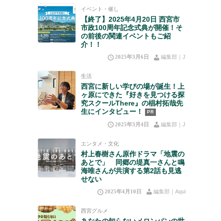
イベント・催し
【終了】2025年4月20日 西宮市
市政100周年記念式典が開催！そ
の前後の関連イベントもご紹
介！！
2025年3月6日
編集部｜J
生活
西宮に新しい学びの場が誕生！上
ヶ原にできた『好きを見つける探
究スクールThere』の椙村拓哉先
生にインタビュー！
PR
2025年3月4日
編集部｜J
エンタメ・文化
村上春樹さん原作ドラマ「地震の
あとで」 同郷の堤真一さんと鳴
海唯さんが共演する第2話も見逃
せない
2025年4月10日
編集部｜Aqui
西宮グルメ
あなたの知らないメロンパンの世