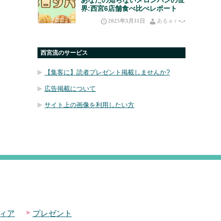
界:西宮6店舗食べ比べレポート
2025年3月31日
あるａｒ•⁠ᴗ⁠•⁠
西宮流のサービス
【集客に】読者プレゼント掲載しませんか?
広告掲載について
サイト上の画像を利用したい方
ィア
プレゼント