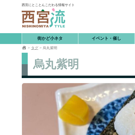
コ
西宮にとことんこだわる情報サイト
ン
テ
ン
ツ
へ
街かど小ネタ
イベント・催し
移
タグ
烏丸紫明
動
烏丸紫明