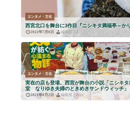
エンタメ・文化
西宮北口を舞台に3作目『ニシキタ満福亭～かり
編集部｜J
2022年7月6日
エンタメ・文化
実在の店も登場。西宮が舞台の小説「ニシキタ
堂 なりゆき夫婦のときめきサンドウィッチ」
編集部｜Aqui
2021年8月2日