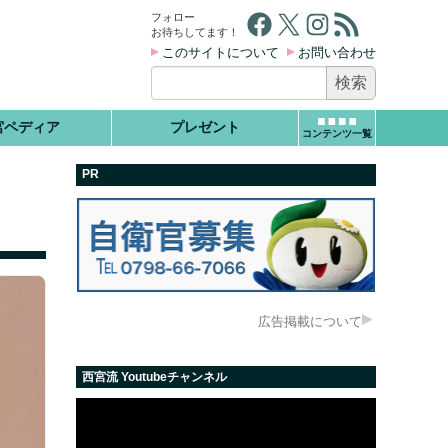
Facebook
X
Instagram
RSS フィード
フォロー
お待ちしてます！
このサイトについて
お問い合わせ
検
索:
宮ペディア
プレゼント
コンテンツ一覧
PR
広告掲載について
西宮流 Youtubeチャンネル