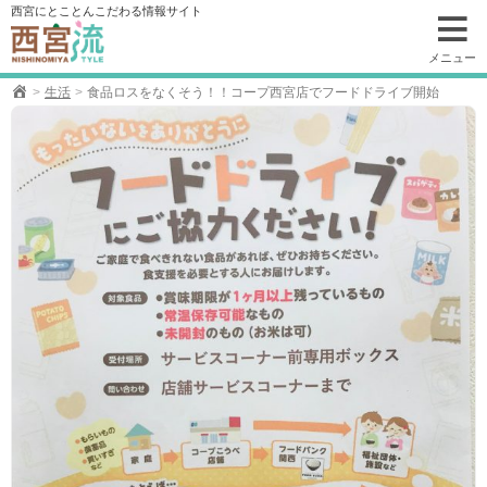
コ
西宮にとことんこだわる情報サイト
ン
テ
メニュー
ン
生活
食品ロスをなくそう！！コープ西宮店でフードドライブ開始
ツ
へ
移
動