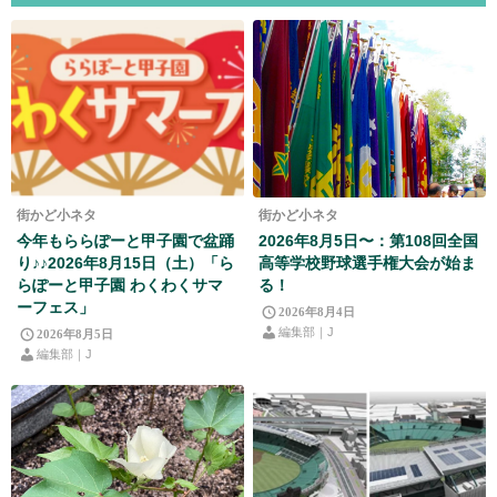
街かど小ネタ
街かど小ネタ
今年もららぽーと甲子園で盆踊
2026年8月5日〜：第108回全国
り♪♪2026年8月15日（土）「ら
高等学校野球選手権大会が始ま
らぽーと甲子園 わくわくサマ
る！
ーフェス」
2026年8月4日
編集部｜J
2026年8月5日
編集部｜J