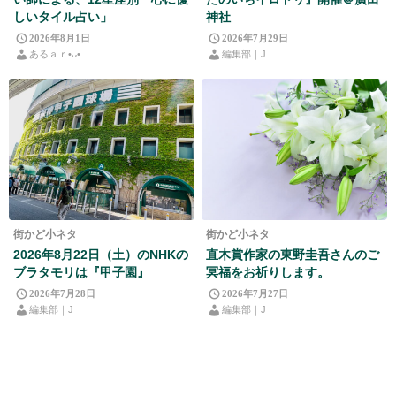
しいタイル占い」
神社
2026年8月1日
2026年7月29日
あるａｒ•⁠ᴗ⁠•⁠
編集部｜J
街かど小ネタ
街かど小ネタ
2026年8月22日（土）のNHKの
直木賞作家の東野圭吾さんのご
ブラタモリは『甲子園』
冥福をお祈りします。
2026年7月28日
2026年7月27日
編集部｜J
編集部｜J