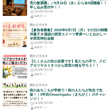
究の新展開」／9月16日（水）から全5回開催！！
申し込み受付中！！
2026年7月25日
編集部｜J
街かど小ネタ
【参加者募集】2026年9月7日（月）その日の特製
洋菓子
落語の西宮スイーツ寄席〜いとおかし〜
＠西宮神社会館
2026年7月23日
編集部｜J
街かど小ネタ
【たくさんの目が必要です】私たちの手で、クビ
アカツヤカミキリから西宮の桜を守ろう！！
2026年7月21日
編集部｜J
街かど小ネタ
街のあちこちが学校で！街の人たちが先生で生
徒！！3年目のmachigaku（まちがく）のチャレ
ンジ！！
2026年7月19日
編集部｜J