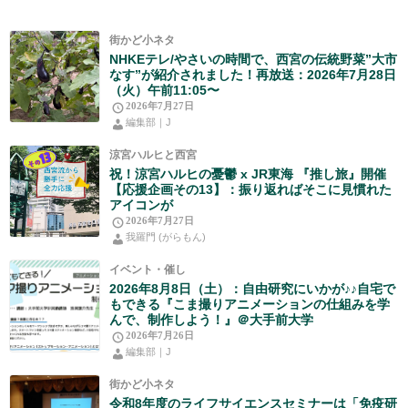
街かど小ネタ
NHKEテレ/やさいの時間で、西宮の伝統野菜”大市
なす”が紹介されました！再放送：2026年7月28日
（火）午前11:05〜
2026年7月27日
編集部｜J
涼宮ハルヒと西宮
祝！涼宮ハルヒの憂鬱 x JR東海 『推し旅』開催
【応援企画その13】：振り返ればそこに見慣れた
アイコンが
2026年7月27日
我羅門 (がらもん)
イベント・催し
2026年8月8日（土）：自由研究にいかが♪♪自宅で
もできる『こま撮りアニメーションの仕組みを学
んで、制作しよう！』＠大手前大学
2026年7月26日
編集部｜J
街かど小ネタ
令和8年度のライフサイエンスセミナーは「免疫研