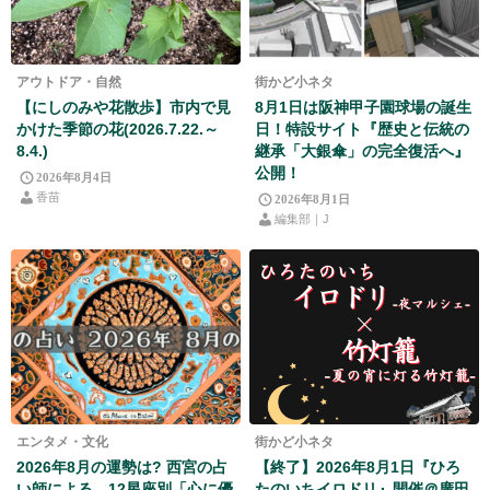
アウトドア・自然
街かど小ネタ
【にしのみや花散歩】市内で見
8月1日は阪神甲子園球場の誕生
かけた季節の花(2026.7.22.～
日！特設サイト『歴史と伝統の
8.4.)
継承「大銀傘」の完全復活へ』
公開！
2026年8月4日
香苗
2026年8月1日
編集部｜J
エンタメ・文化
街かど小ネタ
2026年8月の運勢は? 西宮の占
【終了】2026年8月1日『ひろ
い師による、12星座別「心に優
たのいちイロドリ』開催＠廣田