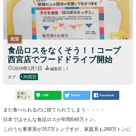
生活
食品ロスをなくそう！！コープ
西宮店でフードドライブ開始
2019年3月7日
編集部｜J
タグ :
JR西宮
友達に
LINE
Twitter
Facebook
教えよう
まだ食べられるのに捨てられてしまう・・・・
日本ではそんな食品ロスが年間646万トン。
このうち事業系が357万トンですが、家庭系も289万トンに