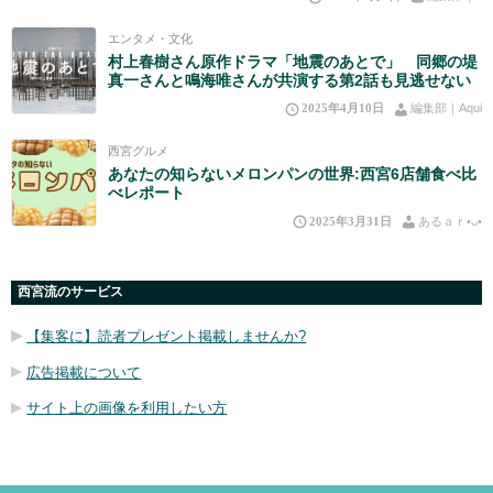
エンタメ・文化
村上春樹さん原作ドラマ「地震のあとで」 同郷の堤
真一さんと鳴海唯さんが共演する第2話も見逃せない
2025年4月10日
編集部｜Aqui
西宮グルメ
あなたの知らないメロンパンの世界:西宮6店舗食べ比
べレポート
2025年3月31日
あるａｒ•⁠ᴗ⁠•⁠
西宮流のサービス
【集客に】読者プレゼント掲載しませんか?
広告掲載について
サイト上の画像を利用したい方