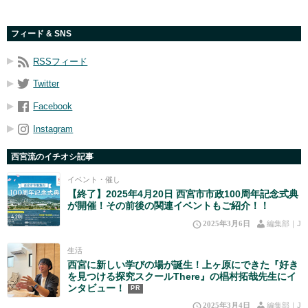
フィード & SNS
RSSフィード
Twitter
Facebook
Instagram
西宮流のイチオシ記事
イベント・催し
【終了】2025年4月20日 西宮市市政100周年記念式典
が開催！その前後の関連イベントもご紹介！！
2025年3月6日
編集部｜J
生活
西宮に新しい学びの場が誕生！上ヶ原にできた『好き
を見つける探究スクールThere』の椙村拓哉先生にイ
ンタビュー！
PR
2025年3月4日
編集部｜J