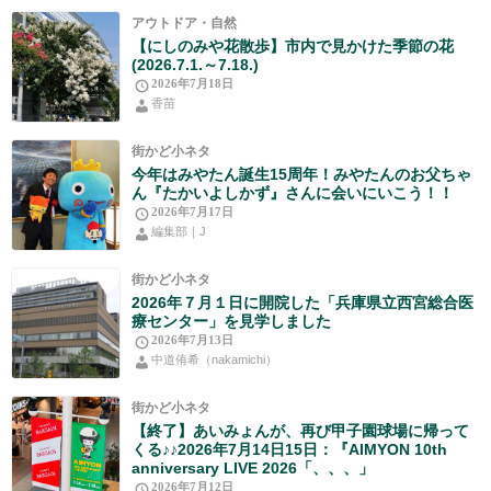
アウトドア・自然
【にしのみや花散歩】市内で見かけた季節の花
(2026.7.1.～7.18.)
2026年7月18日
香苗
街かど小ネタ
今年はみやたん誕生15周年！みやたんのお父ちゃ
ん『たかいよしかず』さんに会いにいこう！！
2026年7月17日
編集部｜J
街かど小ネタ
2026年７月１日に開院した「兵庫県立西宮総合医
療センター」を見学しました
2026年7月13日
中道侑希（nakamichi）
街かど小ネタ
【終了】あいみょんが、再び甲子園球場に帰って
くる♪♪2026年7月14日15日：『AIMYON 10th
anniversary LIVE 2026「、、、」
2026年7月12日