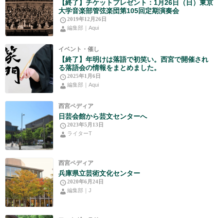
【終了】チケットプレゼント：1月26日（日）東京
大学音楽部管弦楽団第105回定期演奏会
2019年12月26日
編集部｜Aqui
イベント・催し
【終了】年明けは落語で初笑い。西宮で開催され
る落語会の情報をまとめました。
2025年1月6日
編集部｜Aqui
西宮ペディア
日芸会館から芸文センターへ
2023年5月13日
ライターT
西宮ペディア
兵庫県立芸術文化センター
2020年6月24日
編集部｜J