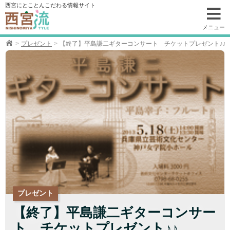
コ
西宮にとことんこだわる情報サイト
ン
テ
メニュー
ン
プレゼント
【終了】平島謙二ギターコンサート チケットプレゼント♪♪
ツ
へ
移
動
プレゼント
【終了】平島謙二ギターコンサー
ト チケットプレゼント♪♪