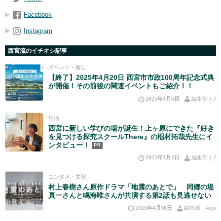
Facebook
Instagram
西宮流のイチオシ記事
イベント・催し
【終了】2025年4月20日 西宮市市政100周年記念式典
が開催！その前後の関連イベントもご紹介！！
2025年3月6日
編集部｜J
生活
西宮に新しい学びの場が誕生！上ヶ原にできた『好き
を見つける探究スクールThere』の椙村拓哉先生にイ
ンタビュー！
PR
2025年3月4日
編集部｜J
エンタメ・文化
村上春樹さん原作ドラマ「地震のあとで」 同郷の堤
真一さんと鳴海唯さんが共演する第2話も見逃せない
2025年4月10日
編集部｜Aqui