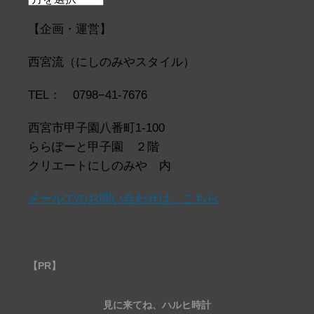
ー
カ
【企画・運営】
イ
ブ
西宮流（にしのみやスタイル）
TEL： 0798−41-7676
西宮市甲子園八番町1-100
ららぽーと甲子園 ２階
クリエートにしのみや 内
メールでのお問い合わせは、こちら
【PR】
見に来てね、ハルヒ時計