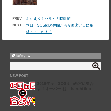
PREV
おかえり！ハルヒの時計塔
NEXT
本日、SOS団の仲間たちが西宮北口に集
結・・・か！？
購読する
NEW POST
2019年度 SOS団in西宮に集合
よ！オーバー♪は、haruhi.ifno