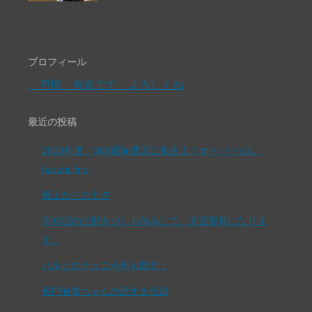
プロフィール
戸垣 有奈です。よろしくね
最近の投稿
2019年度 SOS団in西宮に集合よ！オーバー♪は、
haruhi.ifno
雨上がりの七夕
SOS団の活動を少しお休みして、文芸部員になりま
す。
ハルヒのチョコ今年も販売！
長門有希ちゃんの恋する視線