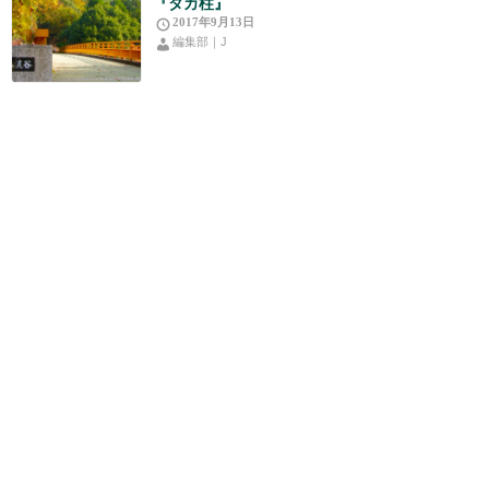
『タカ柱』
2017年9月13日
編集部｜J