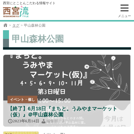
コ
西宮にとことんこだわる情報サイト
ン
テ
メニュー
ン
タグ
甲山森林公園
ツ
へ
甲山森林公園
移
動
イベント・催し
【終了】6月18日『まちと。うみやまマーケット
（仮）』＠甲山森林公園
編集部｜J
2023年6月14日