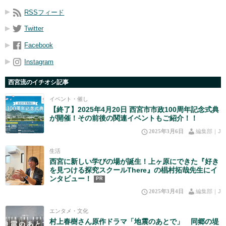
RSSフィード
Twitter
Facebook
Instagram
西宮流のイチオシ記事
イベント・催し
【終了】2025年4月20日 西宮市市政100周年記念式典
が開催！その前後の関連イベントもご紹介！！
2025年3月6日
編集部｜J
生活
西宮に新しい学びの場が誕生！上ヶ原にできた『好き
を見つける探究スクールThere』の椙村拓哉先生にイ
ンタビュー！
PR
2025年3月4日
編集部｜J
エンタメ・文化
村上春樹さん原作ドラマ「地震のあとで」 同郷の堤