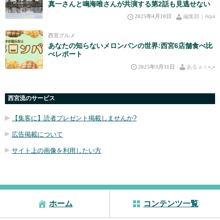
真一さんと鳴海唯さんが共演する第2話も見逃せない
2025年4月10日
編集部｜Aqui
西宮グルメ
あなたの知らないメロンパンの世界:西宮6店舗食べ比
べレポート
2025年3月31日
あるａｒ•⁠ᴗ⁠•⁠
西宮流のサービス
【集客に】読者プレゼント掲載しませんか?
広告掲載について
サイト上の画像を利用したい方
ホーム
コンテンツ一覧