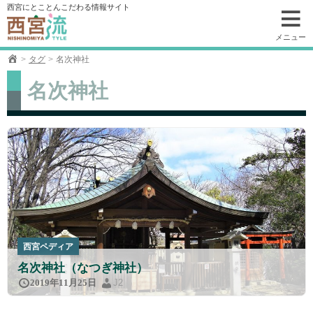
コ
西宮にとことんこだわる情報サイト
ン
テ
メニュー
ン
タグ
名次神社
ツ
へ
名次神社
移
動
西宮ペディア
名次神社（なつぎ神社）
J2
2019年11月25日