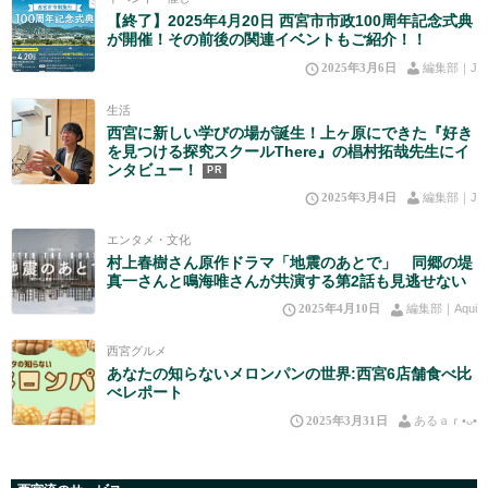
【終了】2025年4月20日 西宮市市政100周年記念式典
が開催！その前後の関連イベントもご紹介！！
2025年3月6日
編集部｜J
生活
西宮に新しい学びの場が誕生！上ヶ原にできた『好き
を見つける探究スクールThere』の椙村拓哉先生にイ
ンタビュー！
PR
2025年3月4日
編集部｜J
エンタメ・文化
村上春樹さん原作ドラマ「地震のあとで」 同郷の堤
真一さんと鳴海唯さんが共演する第2話も見逃せない
2025年4月10日
編集部｜Aqui
西宮グルメ
あなたの知らないメロンパンの世界:西宮6店舗食べ比
べレポート
2025年3月31日
あるａｒ•⁠ᴗ⁠•⁠