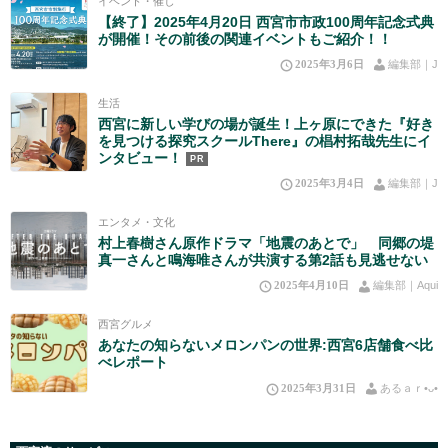
イベント・催し
【終了】2025年4月20日 西宮市市政100周年記念式典
が開催！その前後の関連イベントもご紹介！！
2025年3月6日
編集部｜J
生活
西宮に新しい学びの場が誕生！上ヶ原にできた『好き
を見つける探究スクールThere』の椙村拓哉先生にイ
ンタビュー！
PR
2025年3月4日
編集部｜J
エンタメ・文化
村上春樹さん原作ドラマ「地震のあとで」 同郷の堤
真一さんと鳴海唯さんが共演する第2話も見逃せない
2025年4月10日
編集部｜Aqui
西宮グルメ
あなたの知らないメロンパンの世界:西宮6店舗食べ比
べレポート
2025年3月31日
あるａｒ•⁠ᴗ⁠•⁠