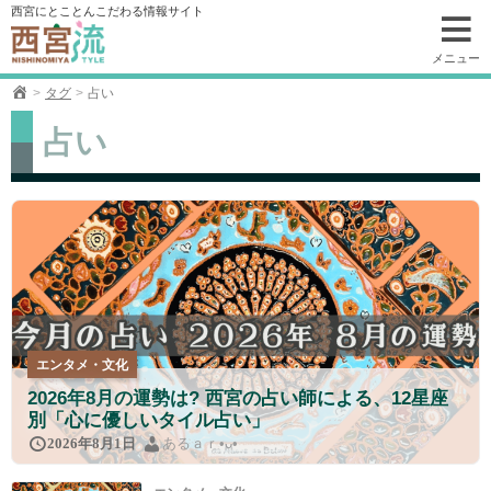
コ
西宮にとことんこだわる情報サイト
ン
テ
メニュー
ン
タグ
占い
ツ
へ
占い
移
動
エンタメ・文化
2026年8月の運勢は? 西宮の占い師による、12星座
別「心に優しいタイル占い」
あるａｒ•⁠ᴗ⁠•⁠
2026年8月1日