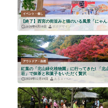
イベント・催し
【終了】西宮の街並みと猫のいる風景「にゃん
ポポデザイン
2026年4月10日
アウトドア・自然
紅葉の「北山緑化植物園」に行ってきた! 「北
荘」で抹茶と和菓子をいただく贅沢
あるａｒ•⁠ᴗ⁠•⁠
2024年12月19日