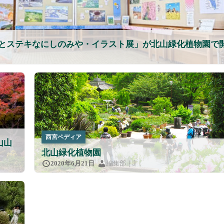
とステキなにしのみや・イラスト展」が北山緑化植物園で
西宮ペディア
山山
北山緑化植物園
編集部｜J
2020年6月21日