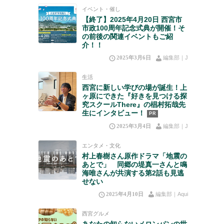
イベント・催し
【終了】2025年4月20日 西宮市
市政100周年記念式典が開催！そ
の前後の関連イベントもご紹
介！！
2025年3月6日
編集部｜J
生活
西宮に新しい学びの場が誕生！上
ヶ原にできた『好きを見つける探
究スクールThere』の椙村拓哉先
生にインタビュー！
PR
2025年3月4日
編集部｜J
エンタメ・文化
村上春樹さん原作ドラマ「地震の
あとで」 同郷の堤真一さんと鳴
海唯さんが共演する第2話も見逃
せない
2025年4月10日
編集部｜Aqui
西宮グルメ
あなたの知らないメロンパンの世