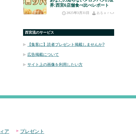
界:西宮6店舗食べ比べレポート
2025年3月31日
あるａｒ•⁠ᴗ⁠•⁠
西宮流のサービス
【集客に】読者プレゼント掲載しませんか?
広告掲載について
サイト上の画像を利用したい方
ィア
プレゼント