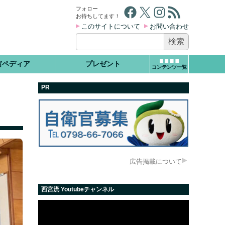
Facebook
X
Instagram
RSS フィード
フォロー
お待ちしてます！
このサイトについて
お問い合わせ
検
索:
宮ペディア
プレゼント
コンテンツ一覧
PR
広告掲載について
西宮流 Youtubeチャンネル