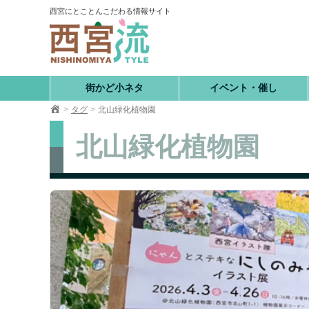
コ
西宮にとことんこだわる情報サイト
ン
テ
ン
ツ
へ
街かど小ネタ
イベント・催し
移
タグ
北山緑化植物園
動
北山緑化植物園