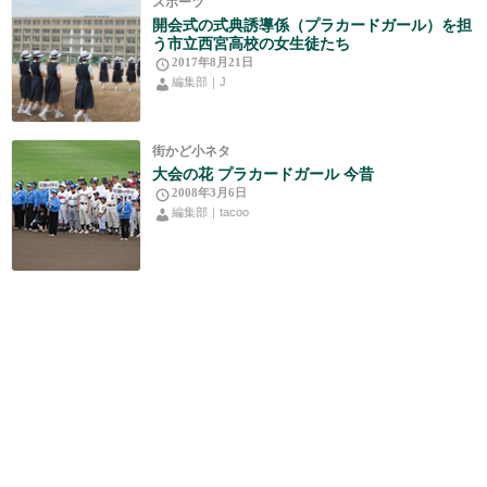
スポーツ
開会式の式典誘導係（プラカードガール）を担
う市立西宮高校の女生徒たち
2017年8月21日
編集部｜J
街かど小ネタ
大会の花 プラカードガール 今昔
2008年3月6日
編集部｜tacoo