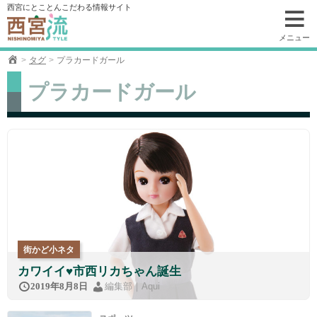
コ
西宮にとことんこだわる情報サイト
ン
テ
メニュー
ン
タグ
プラカードガール
ツ
へ
プラカードガール
移
動
街かど小ネタ
カワイイ♥市西リカちゃん誕生
編集部｜Aqui
2019年8月8日