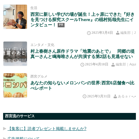
生活
西宮に新しい学びの場が誕生！上ヶ原にできた『好き
を見つける探究スクールThere』の椙村拓哉先生にイ
ンタビュー！
PR
2025年3月4日
編集部｜J
エンタメ・文化
村上春樹さん原作ドラマ「地震のあとで」 同郷の堤
真一さんと鳴海唯さんが共演する第2話も見逃せない
2025年4月10日
編集部｜Aqui
西宮グルメ
あなたの知らないメロンパンの世界:西宮6店舗食べ比
べレポート
2025年3月31日
あるａｒ•⁠ᴗ⁠•⁠
西宮流のサービス
【集客に】読者プレゼント掲載しませんか?
広告掲載について