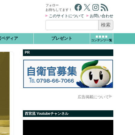
Facebook
X
Instagram
RSS フィード
フォロー
お待ちしてます！
このサイトについて
お問い合わせ
検
索:
宮ペディア
プレゼント
コンテンツ一覧
PR
広告掲載について
西宮流 Youtubeチャンネル