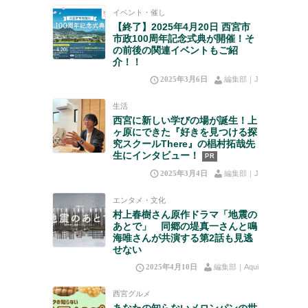
イベント・催し
【終了】2025年4月20日 西宮市
市政100周年記念式典が開催！そ
の前後の関連イベントもご紹
介！！
2025年3月6日
編集部｜J
生活
西宮に新しい学びの場が誕生！上
ヶ原にできた『好きを見つける探
究スクールThere』の椙村拓哉先
生にインタビュー！
PR
2025年3月4日
編集部｜J
エンタメ・文化
村上春樹さん原作ドラマ「地震の
あとで」 同郷の堤真一さんと鳴
海唯さんが共演する第2話も見逃
せない
2025年4月10日
編集部｜Aqui
西宮グルメ
あなたの知らないメロンパンの世