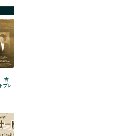
日 吉
トプレ