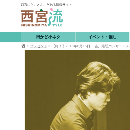
コ
西宮にとことんこだわる情報サイト
ン
テ
ン
ツ
へ
街かど小ネタ
イベント・催し
移
プレゼント
【終了】2018年6月16日 吉川隆弘コンサート
動