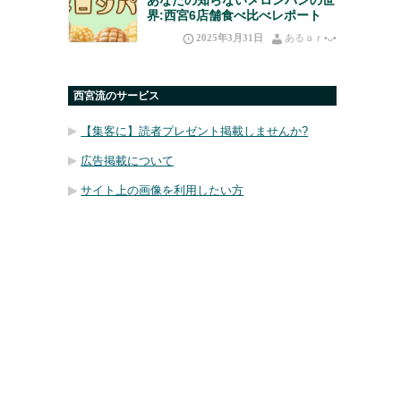
界:西宮6店舗食べ比べレポート
2025年3月31日
あるａｒ•⁠ᴗ⁠•⁠
西宮流のサービス
【集客に】読者プレゼント掲載しませんか?
広告掲載について
サイト上の画像を利用したい方