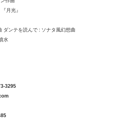
ェン作曲
2 『月光』
ダンテを読んで : ソナタ風幻想曲
噴水
73-3295
.com
85