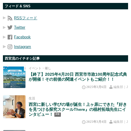
フィード & SNS
RSSフィード
Twitter
Facebook
Instagram
西宮流のイチオシ記事
イベント・催し
【終了】2025年4月20日 西宮市市政100周年記念式典
が開催！その前後の関連イベントもご紹介！！
2025年3月6日
編集部｜J
生活
西宮に新しい学びの場が誕生！上ヶ原にできた『好き
を見つける探究スクールThere』の椙村拓哉先生にイ
ンタビュー！
PR
2025年3月4日
編集部｜J