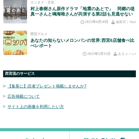
エンタメ・文化
村上春樹さん原作ドラマ「地震のあとで」 同郷の堤
真一さんと鳴海唯さんが共演する第2話も見逃せない
2025年4月10日
編集部｜Aqui
西宮グルメ
あなたの知らないメロンパンの世界:西宮6店舗食べ比
べレポート
2025年3月31日
あるａｒ•⁠ᴗ⁠•⁠
西宮流のサービス
【集客に】読者プレゼント掲載しませんか?
広告掲載について
サイト上の画像を利用したい方