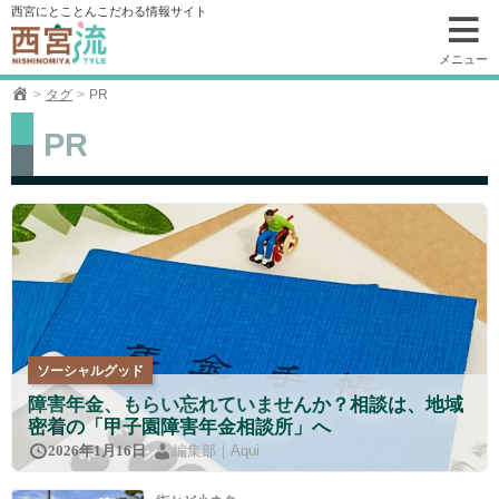
コ
西宮にとことんこだわる情報サイト
ン
テ
メニュー
ン
タグ
PR
ツ
へ
PR
移
動
ソーシャルグッド
障害年金、もらい忘れていませんか？相談は、地域
密着の「甲子園障害年金相談所」へ
編集部｜Aqui
2026年1月16日