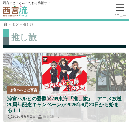
コ
西宮にとことんこだわる情報サイト
ン
テ
メニュー
ン
タグ
推し旅
ツ
へ
推し旅
移
動
涼宮ハルヒと西宮
涼宮ハルヒの憂鬱
JR東海『推し旅』 : アニメ放送
20周年記念キャンペーンが2026年6月20日から始ま
る！！
編集部｜J
2026年6月2日