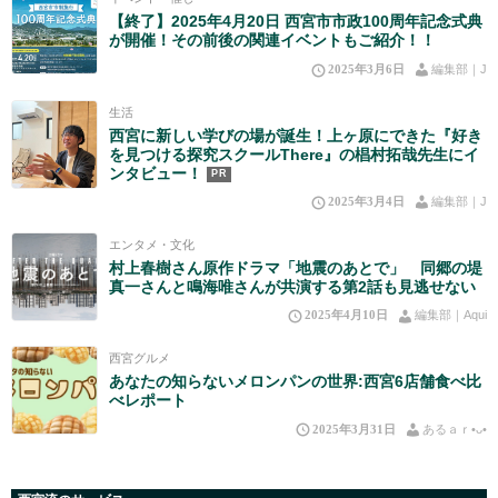
【終了】2025年4月20日 西宮市市政100周年記念式典
が開催！その前後の関連イベントもご紹介！！
2025年3月6日
編集部｜J
生活
西宮に新しい学びの場が誕生！上ヶ原にできた『好き
を見つける探究スクールThere』の椙村拓哉先生にイ
ンタビュー！
PR
2025年3月4日
編集部｜J
エンタメ・文化
村上春樹さん原作ドラマ「地震のあとで」 同郷の堤
真一さんと鳴海唯さんが共演する第2話も見逃せない
2025年4月10日
編集部｜Aqui
西宮グルメ
あなたの知らないメロンパンの世界:西宮6店舗食べ比
べレポート
2025年3月31日
あるａｒ•⁠ᴗ⁠•⁠