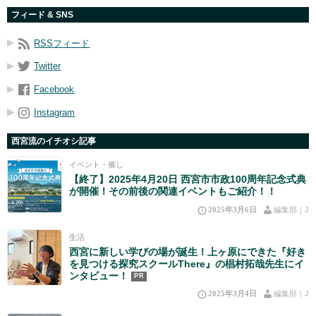
フィード & SNS
RSSフィード
Twitter
Facebook
Instagram
西宮流のイチオシ記事
イベント・催し
【終了】2025年4月20日 西宮市市政100周年記念式典
が開催！その前後の関連イベントもご紹介！！
2025年3月6日
編集部｜J
生活
西宮に新しい学びの場が誕生！上ヶ原にできた『好き
を見つける探究スクールThere』の椙村拓哉先生にイ
ンタビュー！
PR
2025年3月4日
編集部｜J