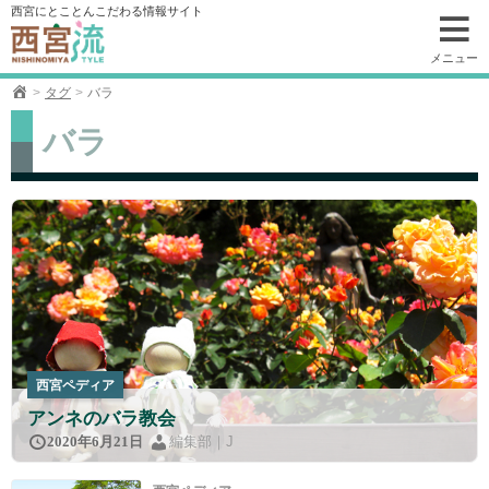
コ
西宮にとことんこだわる情報サイト
ン
テ
メニュー
ン
タグ
バラ
ツ
へ
バラ
移
動
西宮ペディア
アンネのバラ教会
編集部｜J
2020年6月21日