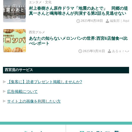
エンタメ・文化
村上春樹さん原作ドラマ「地震のあとで」 同郷の堤
真一さんと鳴海唯さんが共演する第2話も見逃せない
2025年4月10日
編集部｜Aqui
西宮グルメ
あなたの知らないメロンパンの世界:西宮6店舗食べ比
べレポート
2025年3月31日
あるａｒ•⁠ᴗ⁠•⁠
西宮流のサービス
【集客に】読者プレゼント掲載しませんか?
広告掲載について
サイト上の画像を利用したい方