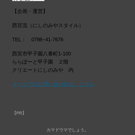
ー
カ
【企画・運営】
イ
ブ
西宮流（にしのみやスタイル）
TEL： 0798−41-7676
西宮市甲子園八番町1-100
ららぽーと甲子園 ２階
クリエートにしのみや 内
メールでのお問い合わせは、こちら
【PR】
カマドウマでしょう。