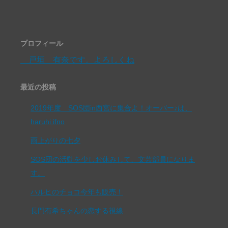
プロフィール
戸垣 有奈です。よろしくね
最近の投稿
2019年度 SOS団in西宮に集合よ！オーバー♪は、
haruhi.ifno
雨上がりの七夕
SOS団の活動を少しお休みして、文芸部員になりま
す。
ハルヒのチョコ今年も販売！
長門有希ちゃんの恋する視線