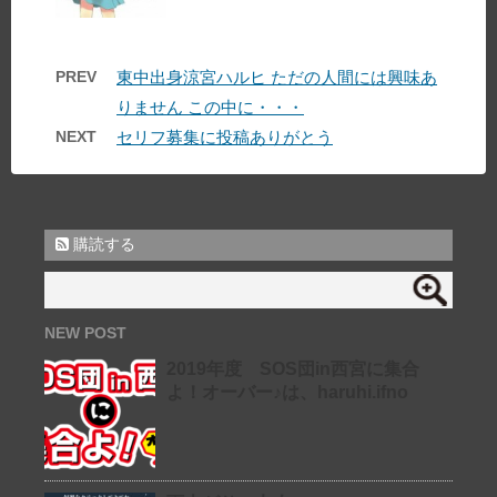
PREV
東中出身涼宮ハルヒ ただの人間には興味あ
りません この中に・・・
NEXT
セリフ募集に投稿ありがとう
購読する
NEW POST
2019年度 SOS団in西宮に集合
よ！オーバー♪は、haruhi.ifno