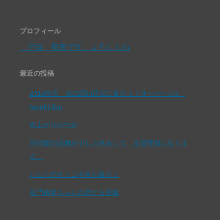
プロフィール
戸垣 有奈です。よろしくね
最近の投稿
2019年度 SOS団in西宮に集合よ！オーバー♪は、
haruhi.ifno
雨上がりの七夕
SOS団の活動を少しお休みして、文芸部員になりま
す。
ハルヒのチョコ今年も販売！
長門有希ちゃんの恋する視線