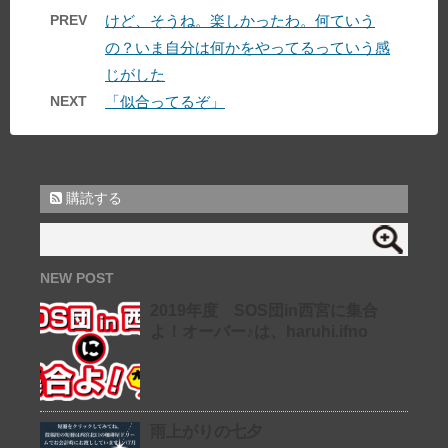
PREV
けど、そうね。楽しかったわ。何ていう
の？いま自分は何かをやってるっていう感
じがした
NEXT
「似合ってるぞ」
購読する
NEW POST
2019年度 SOS団in西宮に集合
よ！オーバー♪は、haruhi.ifno
雨上がりの七夕