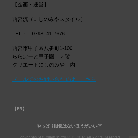
カ
【企画・運営】
イ
ブ
西宮流（にしのみやスタイル）
TEL： 0798−41-7676
西宮市甲子園八番町1-100
ららぽーと甲子園 ２階
クリエートにしのみや 内
メールでのお問い合わせは、こちら
【PR】
やっぱり眼鏡はないほうがいいぞ
Copyright© SOS団in西宮に集合よ , 2014 All Rights Reserved.