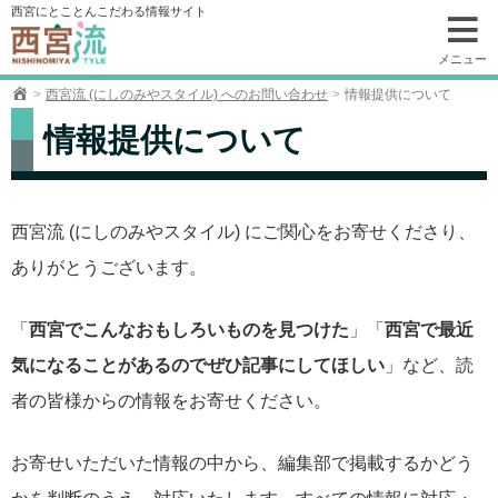
コ
西宮にとことんこだわる情報サイト
ン
テ
メニュー
ン
西宮流 (にしのみやスタイル) へのお問い合わせ
情報提供について
ツ
情報提供について
へ
移
動
西宮流 (にしのみやスタイル) にご関心をお寄せくださり、
ありがとうございます。
「
西宮でこんなおもしろいものを見つけた
」「
西宮で最近
気になることがあるのでぜひ記事にしてほしい
」など、読
者の皆様からの情報をお寄せください。
お寄せいただいた情報の中から、編集部で掲載するかどう