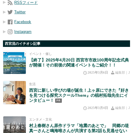
RSSフィード
Twitter
Facebook
Instagram
西宮流のイチオシ記事
イベント・催し
【終了】2025年4月20日 西宮市市政100周年記念式典
が開催！その前後の関連イベントもご紹介！！
2025年3月6日
編集部｜J
生活
西宮に新しい学びの場が誕生！上ヶ原にできた『好き
を見つける探究スクールThere』の椙村拓哉先生にイ
ンタビュー！
PR
2025年3月4日
編集部｜J
エンタメ・文化
村上春樹さん原作ドラマ「地震のあとで」 同郷の堤
真一さんと鳴海唯さんが共演する第2話も見逃せない