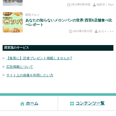
2025年4月10日
編集部｜Aqui
西宮グルメ
あなたの知らないメロンパンの世界:西宮6店舗食べ比
べレポート
2025年3月31日
あるａｒ•⁠ᴗ⁠•⁠
西宮流のサービス
【集客に】読者プレゼント掲載しませんか?
広告掲載について
サイト上の画像を利用したい方
ホーム
コンテンツ一覧