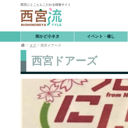
コ
西宮にとことんこだわる情報サイト
ン
テ
ン
ツ
へ
街かど小ネタ
イベント・催し
移
タグ
西宮ドアーズ
動
西宮ドアーズ