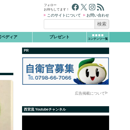
Facebook
X
Instagram
RSS フィード
フォロー
お待ちしてます！
このサイトについて
お問い合わせ
検
索:
宮ペディア
プレゼント
コンテンツ一覧
PR
広告掲載について
西宮流 Youtubeチャンネル