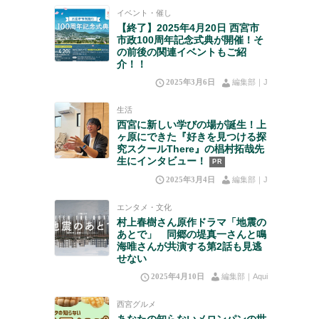
イベント・催し
【終了】2025年4月20日 西宮市
市政100周年記念式典が開催！そ
の前後の関連イベントもご紹
介！！
2025年3月6日
編集部｜J
生活
西宮に新しい学びの場が誕生！上
ヶ原にできた『好きを見つける探
究スクールThere』の椙村拓哉先
生にインタビュー！
PR
2025年3月4日
編集部｜J
エンタメ・文化
村上春樹さん原作ドラマ「地震の
あとで」 同郷の堤真一さんと鳴
海唯さんが共演する第2話も見逃
せない
2025年4月10日
編集部｜Aqui
西宮グルメ
あなたの知らないメロンパンの世