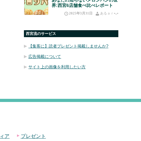
界:西宮6店舗食べ比べレポート
2025年3月31日
あるａｒ•⁠ᴗ⁠•⁠
西宮流のサービス
【集客に】読者プレゼント掲載しませんか?
広告掲載について
サイト上の画像を利用したい方
ィア
プレゼント