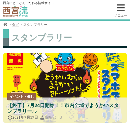
コ
西宮にとことんこだわる情報サイト
ン
テ
メニュー
ン
タグ
スタンプラリー
ツ
へ
スタンプラリー
移
動
イベント・催し
【終了】7月24日開始！！市内全域でようかいスタ
ンプラリー♪♪
編集部｜J
2021年7月17日