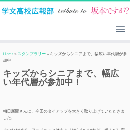
Skip
to
Home
»
スタンプラリー
»
キッズからシニアまで、幅広い年代層が参
content
加中！
キッズからシニアまで、幅広
い年代層が参加中！
朝日新聞さんに、今回のタイアップを大きく取り上げていただきま
した。
そのおかげで、アニメのことはあまり知らないけれど、近くだし面