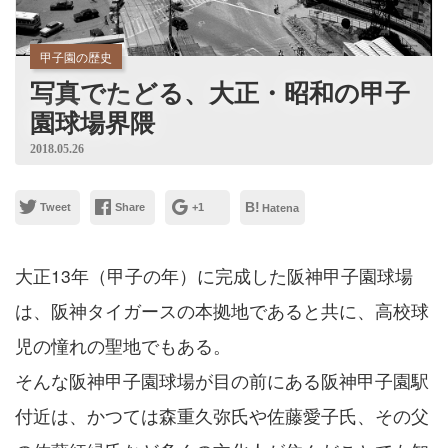
甲子園の歴史
写真でたどる、大正・昭和の甲子
園球場界隈
2018.05.26
B!
Tweet
Share
+1
Hatena
大正13年（甲子の年）に完成した阪神甲子園球場
は、阪神タイガースの本拠地であると共に、高校球
児の憧れの聖地でもある。
そんな阪神甲子園球場が目の前にある阪神甲子園駅
付近は、かつては森重久弥氏や佐藤愛子氏、その父