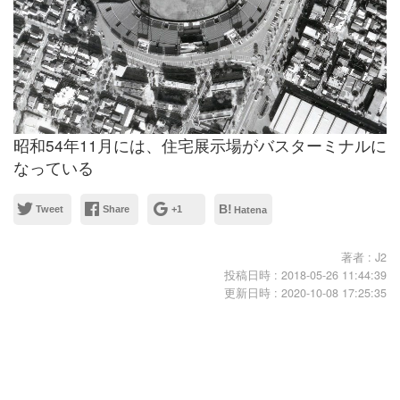
昭和54年11月には、住宅展示場がバスターミナルに
なっている
B!
Tweet
Share
+1
Hatena
著者 :
J2
投稿日時 :
2018-05-26 11:44:39
更新日時 :
2020-10-08 17:25:35