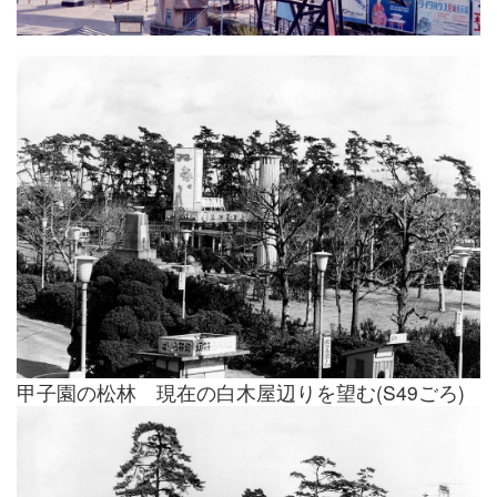
甲子園の松林 現在の白木屋辺りを望む(S49ごろ)