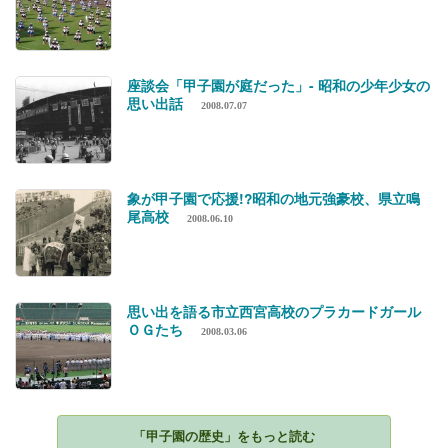
座談会「甲子園が庭だった」- 昭和の少年少女の
思い出話
2008.07.07
象が甲子園で応援!?昭和の地元強豪校、県立鳴
尾高校
2008.06.10
思い出を語る市立西宮高校のプラカードガール
ＯＧたち
2008.03.06
「甲子園の歴史」をもっと読む