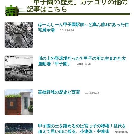
「
甲子園の歴史
」カテゴリの他の
記事はこちら
はーんしーん甲子園駅前～ど真ん前♪にあった住
宅展示場
2018.06.26
川の上の野球場だった?!甲子の年に生まれた大
運動場「甲子園」
2018.06.20
高校野球の歴史と西宮
2018.05.15
甲子園の土を踏めるのは宮っ子の特権！世代を
超えて思い出に残る、小連体・中連体
2010.06.07