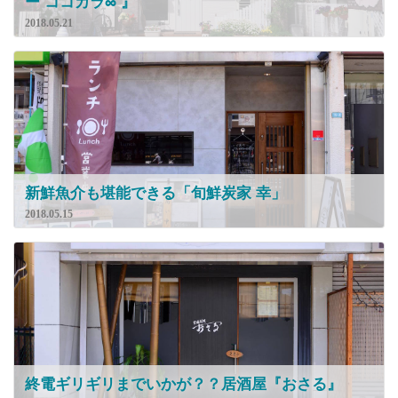
ー ココカラ∞ 』
2018.05.21
新鮮魚介も堪能できる「旬鮮炭家 幸」
2018.05.15
終電ギリギリまでいかが？？居酒屋『おさる』