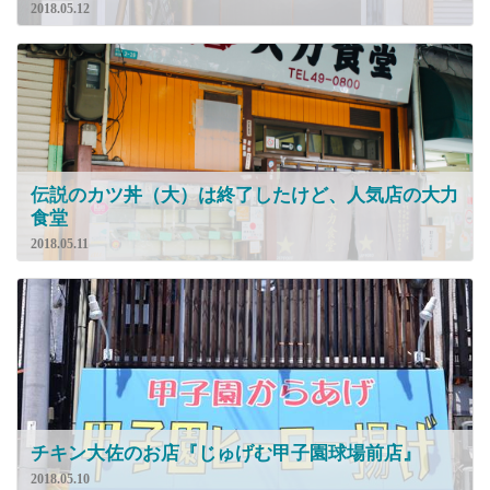
2018.05.12
伝説のカツ丼（大）は終了したけど、人気店の大力
食堂
2018.05.11
チキン大佐のお店『じゅげむ甲子園球場前店』
2018.05.10