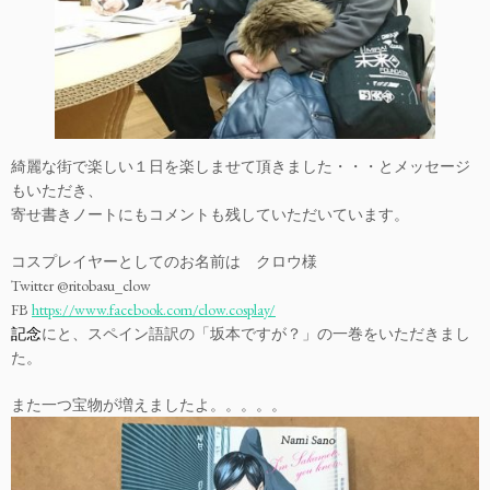
綺麗な街で楽しい１日を楽しませて頂きました・・・とメッセージ
もいただき、
寄せ書きノートにもコメントも残していただいています。
コスプレイヤーとしてのお名前は クロウ様
Twitter @ritobasu_clow
FB
https://www.facebook.com/clow.
cosplay/
記念
にと、スペイン語訳の「坂本ですが？」の一巻をいただきまし
た。
また一つ宝物が増えましたよ。。。。。