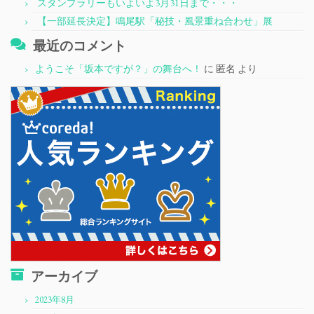
スタンプラリーもいよいよ3月31日まで・・・
【一部延長決定】鳴尾駅「秘技・風景重ね合わせ」展
最近のコメント
ようこそ「坂本ですが？」の舞台へ！
に
匿名
より
アーカイブ
2023年8月