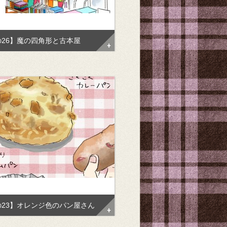
の26】魔の四角形と古本屋
の23】オレンジ色のパン屋さん