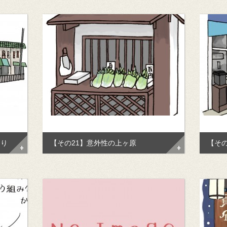
らり
【その21】意外性の上ヶ原
【その