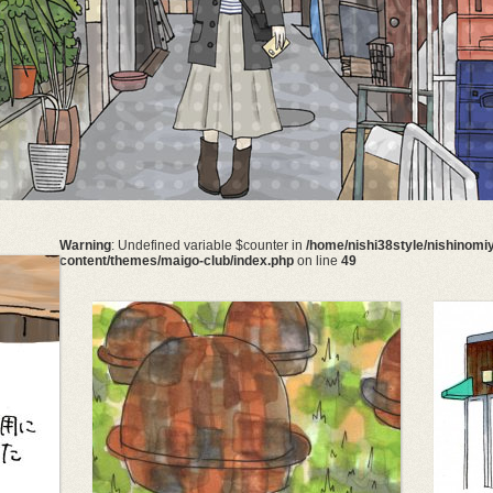
Warning
: Undefined variable $counter in
/home/nishi38style/nishinomiy
content/themes/maigo-club/index.php
on line
49