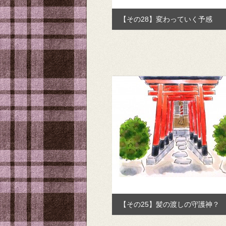
【その28】変わっていく予感
【その25】髪の渡しの守護神？