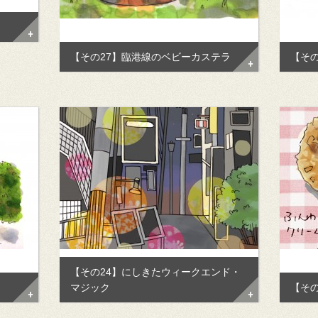
【その27】臨港線のベビーカステラ
【そ
【その24】にしきたウィークエンド・
マジック
【そ