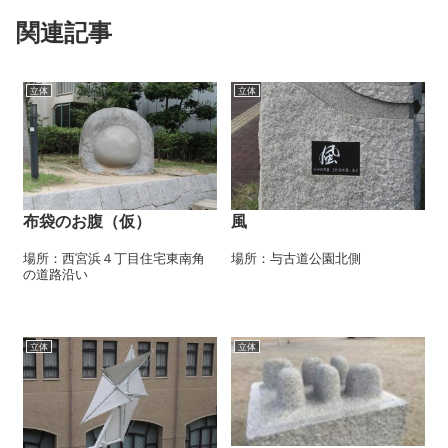
関連記事
立体
立体
布袋のお腹（仮）
風
場所：西宮浜４丁目住宅東南角
場所：与古道公園北側
の道路沿い
立体
立体