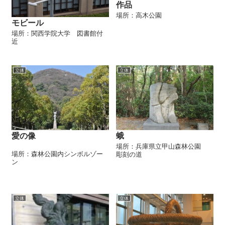
作品
場所：高木公園
モビール
場所：関西学院大学 図書館付
近
立体
立体
愛の像
蛾
場所：兵庫県立甲山森林公園
場所：森林公園内シンボルゾー
彫刻の道
ン
立体
立体