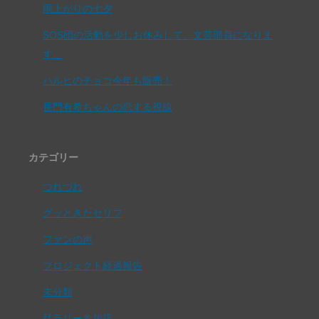
雨上がりの七夕
SOS団の活動を少しお休みして、文芸部員になりま
す。
ハルヒのチョコ今年も販売！
長門有希ちゃんの恋する視線
カテゴリー
つれづれ
グッときたセリフ
ファンの声
プロジェクト経過報告
未分類
栞ラリー参加店