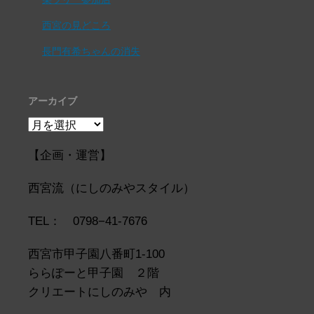
西宮の見どころ
長門有希ちゃんの消失
アーカイブ
ア
ー
カ
【企画・運営】
イ
ブ
西宮流（にしのみやスタイル）
TEL： 0798−41-7676
西宮市甲子園八番町1-100
ららぽーと甲子園 ２階
クリエートにしのみや 内