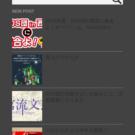
NEW POST
2019年度 SOS団in西宮に集合
よ！オーバー♪は、haruhi.ifno
雨上がりの七夕
SOS団の活動を少しお休みして、文
芸部員になります。
ハルヒのチョコ今年も販売！