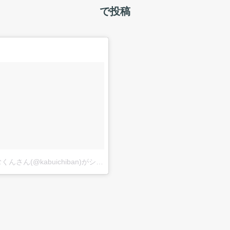
で投稿
しもやむくんさん(@kabuichiban)がシェアした投稿
–
2017 5月 23 5:20午後 P
017 6月 8 9:04午前 PDT