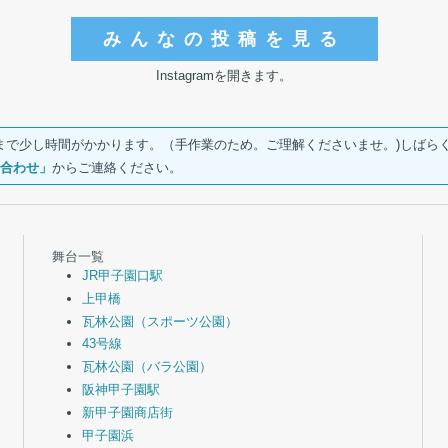
みんなの投稿を見る
Instagramを開きます。
されるまで少し時間がかかります。（手作業のため。ご理解くださいませ。)しば
合わせ」
からご連絡ください。
舞台一覧
JR甲子園口駅
上甲橋
瓦林公園（スポーツ公園）
43号線
瓦林公園（バラ公園）
阪神甲子園駅
新甲子園商店街
甲子園浜