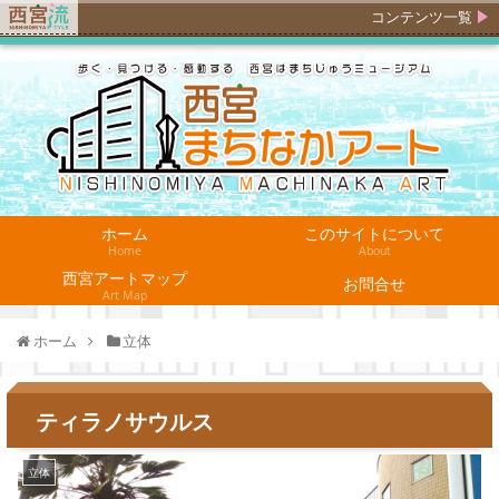
コンテンツ一覧
ホーム
このサイトについて
Home
About
西宮アートマップ
お問合せ
Art Map
ホーム
立体
ティラノサウルス
立体