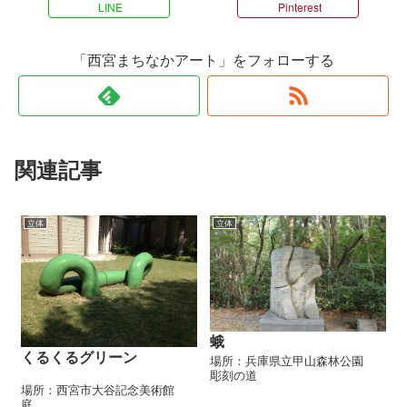
LINE
Pinterest
「西宮まちなかアート」をフォローする
関連記事
立体
立体
蛾
くるくるグリーン
場所：兵庫県立甲山森林公園
彫刻の道
場所：西宮市大谷記念美術館
庭