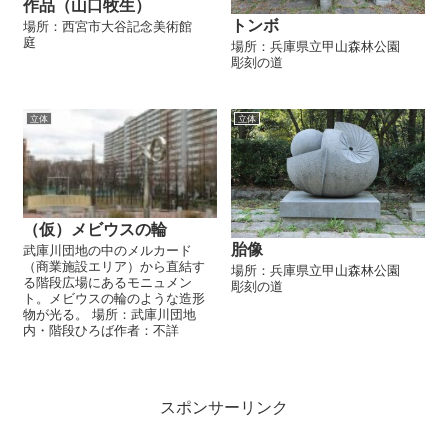
作品（山口牧生）
トンボ
場所：西宮市大谷記念美術館
庭
場所：兵庫県立甲山森林公園
彫刻の道
立体
立体
（仮）メビウスの輪
胎像
武庫川団地の中のメルカード
（商業施設エリア）から直結す
場所：兵庫県立甲山森林公園
る階段広場にあるモニュメン
彫刻の道
ト。メビウスの輪のような造形
物が光る。 場所：武庫川団地
内・階段ひろば作者：不詳
スポンサーリンク