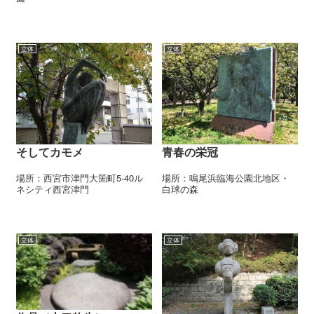
立体
立体
そしてカモメ
青春の栄冠
場所：西宮市津門大箇町5-40ル
場所：鳴尾浜臨海公園北地区・
ネシティ西宮津門
白球の森
立体
立体