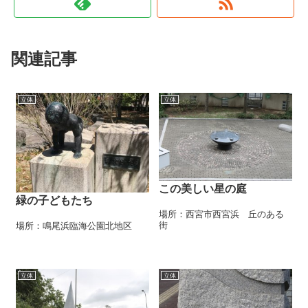
関連記事
立体
立体
この美しい星の庭
緑の子どもたち
場所：西宮市西宮浜 丘のある
街
場所：鳴尾浜臨海公園北地区
立体
立体