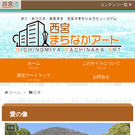
コンテンツ一覧
ホーム
このサイトについて
Home
About
西宮アートマップ
お問合せ
Art Map
ホーム
立体
愛の像
立体