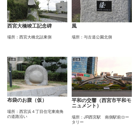
西宮大橋竣工記念碑
風
場所：西宮大橋北詰東側
場所：与古道公園北側
立体
立体
布袋のお腹（仮）
平和の交響（西宮市平和モ
ニュメント）
場所：西宮浜４丁目住宅東南角
の道路沿い
場所：JR西宮駅 南側駅前ロー
タリー