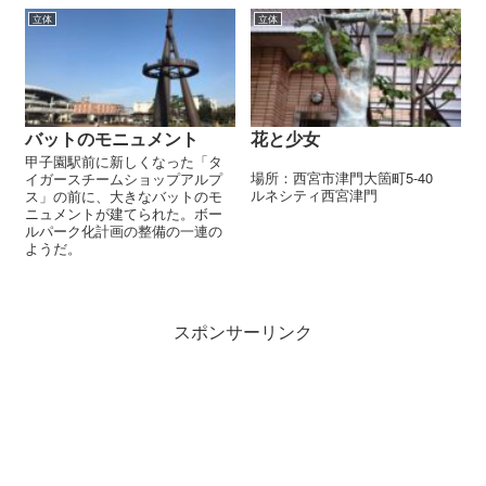
立体
立体
バットのモニュメント
花と少女
甲子園駅前に新しくなった「タ
場所：西宮市津門大箇町5-40
イガースチームショップアルプ
ルネシティ西宮津門
ス」の前に、大きなバットのモ
ニュメントが建てられた。ボー
ルパーク化計画の整備の一連の
ようだ。
スポンサーリンク